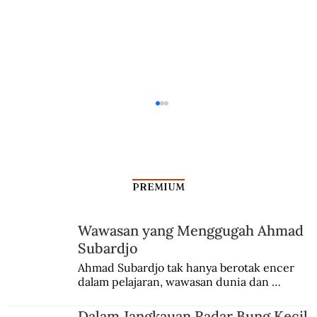
PREMIUM
Wawasan yang Menggugah Ahmad
Kisah Para Deputi Jenderal Yani
Subardjo
Ahmad Subardjo tak hanya berotak encer 
dalam pelajaran, wawasan dunia dan 
kesadaran kebangsaannya tumbuh berkat 
Jules Verne, Multatuli, hingga Sun Yat-sen.
Dalam Jangkauan Radar Bung Kecil