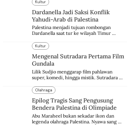
yang berbeda.
Kultur
Dardanella Jadi Saksi Konflik
Yahudi-Arab di Palestina
Palestina menjadi tujuan rombongan 
Dardanella saat tur ke wilayah Timur 
Tengah. Di sana mereka menjadi saksi 
ketegangan antara orang Yahudi dan 
Kultur
penduduk Arab.
Mengenal Sutradara Pertama Film
Gundala
Lilik Sudjio menggarap film pahlawan 
super, komedi, hingga mistik. Sutradara 
terbaik yang kurang dilirik.
Olahraga
Epilog Tragis Sang Pengusung
Bendera Palestina di Olimpiade
Abu Maraheel bukan sekadar ikon dan 
legenda olahraga Palestina. Nyawa sang 
Olimpian tak tertolong setelah Israel 