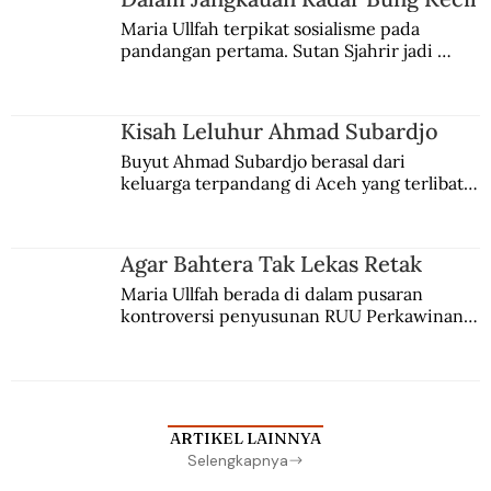
Maria Ullfah terpikat sosialisme pada 
pandangan pertama. Sutan Sjahrir jadi 
comblangnya.
Kisah Leluhur Ahmad Subardjo
Buyut Ahmad Subardjo berasal dari 
keluarga terpandang di Aceh yang terlibat 
persaingan kekuasaan. Dia memilih 
merantau ke Jawa dan menjadi pemuka 
agama Islam. Anaknya mengikuti jejaknya.
Agar Bahtera Tak Lekas Retak
Maria Ullfah berada di dalam pusaran 
kontroversi penyusunan RUU Perkawinan. 
Berbuah manis walau penuh kompromi.
ARTIKEL LAINNYA
Selengkapnya