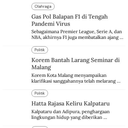
Olahraga
Gas Pol Balapan F1 di Tengah
Pandemi Virus
Sebagaimana Premier League, Serie A, dan 
NBA, akhirnya F1 juga membatalkan ajang 
balapannya. Menghindari pengalaman 
enam dekade lampau.
Politik
Korem Bantah Larang Seminar di
Malang
Korem Kota Malang menyampaikan 
klarifikasi sanggahannya telah melarang 
seminar sejarah di Universitas Negeri 
Malang.
Politik
Hatta Rajasa Keliru Kalpataru
Kalpataru dan Adipura, penghargaan 
lingkungan hidup yang diberikan 
pemerintah setiap tahun kepada dua pihak 