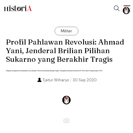
Militer
Profil Pahlawan Revolusi: Ahmad
Yani, Jenderal Brilian Pilihan
Sukarno yang Berakhir Tragis
Selepas pengakuan kedaulatan, kecakapan Yani kembali diuji dengan tugas mengatasi pemberontakan DI/TII di Jawa Tengah pada 1952.
Tjatur Wiharyo
30 Sep 2020