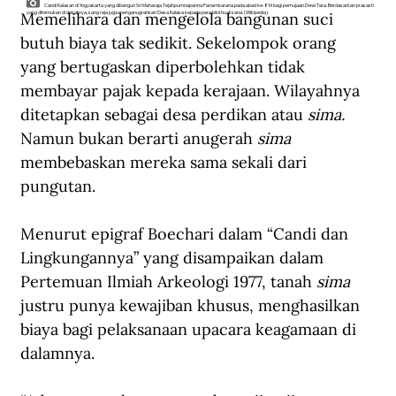
Candi Kalasan di Yogyakarta yang dibangun Sri Maharaja Tejahpurnnapanna Panamkarana pada abad ke-8 M bagi pemujaan Dewi Tara. Berdasarkan prasasti
Memelihara dan mengelola bangunan suci 
yang ditemukan di dekatnya, sang raja juga menganugrahkan Desa Kalasa kepada para bikkhu di sana. (Wikipedia).
butuh biaya tak sedikit. Sekelompok orang 
yang bertugaskan diperbolehkan tidak 
membayar pajak kepada kerajaan. Wilayahnya 
ditetapkan sebagai desa perdikan atau 
sima. 
Namun bukan berarti anugerah 
sima 
membebaskan mereka sama sekali dari 
pungutan. 
Menurut epigraf Boechari dalam “Candi dan 
Lingkungannya” yang disampaikan dalam 
Pertemuan Ilmiah Arkeologi 1977, tanah 
sima 
justru punya kewajiban khusus, menghasilkan 
biaya bagi pelaksanaan upacara keagamaan di 
dalamnya. 