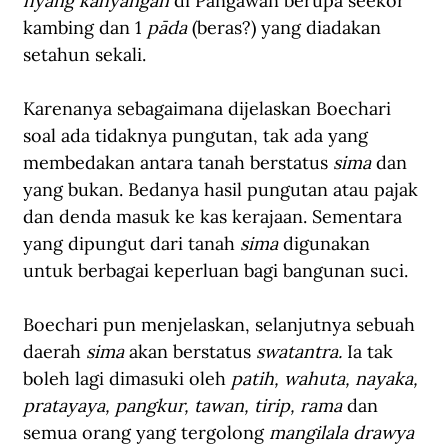
hyang kahyangan 
di Pangawan berupa seekor 
kambing dan 1 
pāda 
(beras?) yang diadakan 
setahun sekali. 
Karenanya sebagaimana dijelaskan Boechari 
soal ada tidaknya pungutan, tak ada yang 
membedakan antara tanah berstatus 
sima 
dan 
yang bukan. Bedanya hasil pungutan atau pajak 
dan denda masuk ke kas kerajaan. Sementara 
yang dipungut dari tanah 
sima
 digunakan 
untuk berbagai keperluan bagi bangunan suci. 
Boechari pun menjelaskan, selanjutnya sebuah 
daerah 
sima 
akan berstatus 
swatantra. 
Ia tak 
boleh lagi dimasuki oleh 
patih, wahuta, nayaka, 
pratayaya, pangkur, tawan, tirip, rama 
dan 
semua orang yang tergolong 
mangilala drawya 