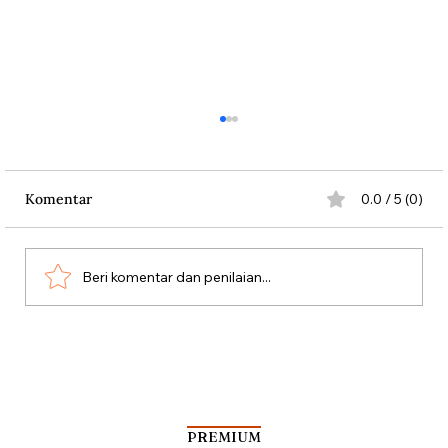
Komentar
0.0 / 5 (0)
Beri komentar dan penilaian...
Kala Rombongan Haji Dibantai Vasco da
Gama
PREMIUM