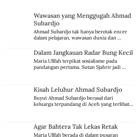
Wawasan yang Menggugah Ahmad
Subardjo
Ahmad Subardjo tak hanya berotak encer 
dalam pelajaran, wawasan dunia dan 
kesadaran kebangsaannya tumbuh berkat 
Jules Verne, Multatuli, hingga Sun Yat-sen.
Dalam Jangkauan Radar Bung Kecil
Maria Ullfah terpikat sosialisme pada 
pandangan pertama. Sutan Sjahrir jadi 
comblangnya.
Kisah Leluhur Ahmad Subardjo
Buyut Ahmad Subardjo berasal dari 
keluarga terpandang di Aceh yang terlibat 
persaingan kekuasaan. Dia memilih 
merantau ke Jawa dan menjadi pemuka 
agama Islam. Anaknya mengikuti jejaknya.
Agar Bahtera Tak Lekas Retak
Maria Ullfah berada di dalam pusaran 