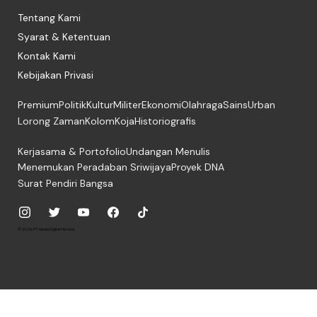
Tentang Kami
Syarat & Ketentuan
Kontak Kami
Kebijakan Privasi
Premium
Politik
Kultur
Militer
Ekonomi
Olahraga
Sains
Urban
Lorong Zaman
Kolom
Koja
Historiografis
Kerjasama & Portofolio
Undangan Menulis
Menemukan Peradaban Sriwijaya
Proyek DNA
Surat Pendiri Bangsa
© 2026, PT. Media Digital Historia.