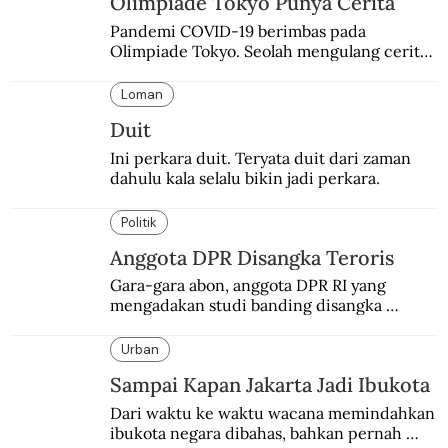
Olimpiade Tokyo Punya Cerita
Pandemi COVID-19 berimbas pada 
Olimpiade Tokyo. Seolah mengulang cerita 
kelam 80 tahun silam meski penyebabnya 
berbeda.
Loman
Duit
Ini perkara duit. Teryata duit dari zaman 
dahulu kala selalu bikin jadi perkara.
Politik
Anggota DPR Disangka Teroris
Gara-gara abon, anggota DPR RI yang 
mengadakan studi banding disangka 
teroris.
Urban
Sampai Kapan Jakarta Jadi Ibukota
Dari waktu ke waktu wacana memindahkan 
ibukota negara dibahas, bahkan pernah 