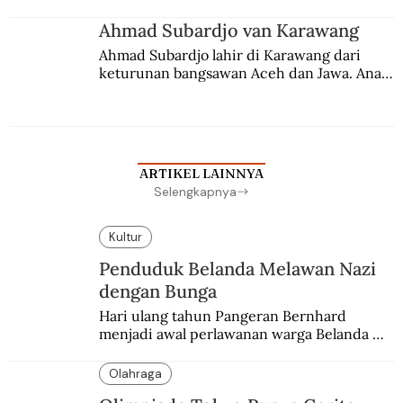
Ahmad Subardjo van Karawang
Ahmad Subardjo lahir di Karawang dari 
keturunan bangsawan Aceh dan Jawa. Anak 
kesayangan mantri polisi ini pindah ke 
Batavia untuk melanjutkan pendidikan di 
sekolah Belanda.
ARTIKEL LAINNYA
Selengkapnya
Kultur
Penduduk Belanda Melawan Nazi
dengan Bunga
Hari ulang tahun Pangeran Bernhard 
menjadi awal perlawanan warga Belanda 
terhadap pendudukan Nazi Jerman. Bunga 
anyelir favorit sang pangeran menjadi 
Olahraga
simbol perlawanan.