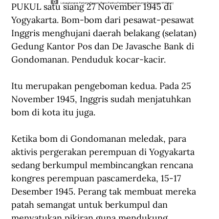
PUKUL satu siang 27 November 1945 di 
Lokasi Kongres Pertama Perwari. (Repro Panitya Pembangunan Monumen Perjoangan ’45 Klaten)
Yogyakarta. Bom-bom dari pesawat-pesawat 
Inggris menghujani daerah belakang (selatan) 
Gedung Kantor Pos dan De Javasche Bank di 
Gondomanan. Penduduk kocar-kacir. 
Itu merupakan pengeboman kedua. Pada 25 
November 1945, Inggris sudah menjatuhkan 
bom di kota itu juga.
Ketika bom di Gondomanan meledak, para 
aktivis pergerakan perempuan di Yogyakarta 
sedang berkumpul membincangkan rencana 
kongres perempuan pascamerdeka, 15-17 
Desember 1945. Perang tak membuat mereka 
patah semangat untuk berkumpul dan 
menyatukan pikiran guna mendukung 