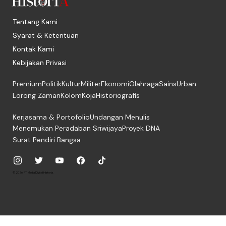
Tentang Kami
Syarat & Ketentuan
Kontak Kami
Kebijakan Privasi
Premium
Politik
Kultur
Militer
Ekonomi
Olahraga
Sains
Urban
Lorong Zaman
Kolom
Koja
Historiografis
Kerjasama & Portofolio
Undangan Menulis
Menemukan Peradaban Sriwijaya
Proyek DNA
Surat Pendiri Bangsa
© 2026, PT. Media Digital Historia.