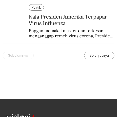
pula direncanakan.
Politik
Kala Presiden Amerika Terpapar
Virus Influenza
Enggan memakai masker dan terkesan 
menganggap remeh virus corona, Presiden 
Amerika Serikat Donald Trump positif 
Covid-19. Sebagaimana pendahulunya, 
Woodrow Wilson, yang terkena Flu Spanyol.
Sebelumnya
Selanjutnya