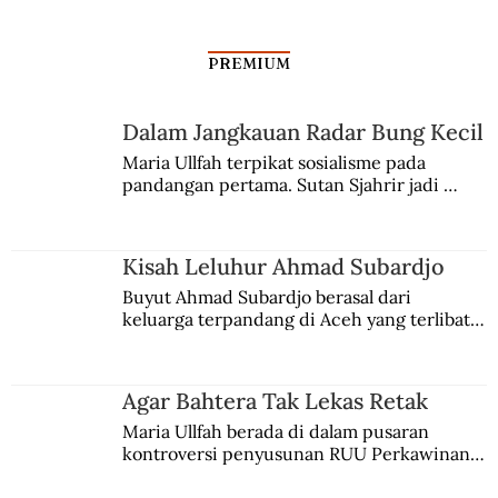
PREMIUM
Dalam Jangkauan Radar Bung Kecil
Maria Ullfah terpikat sosialisme pada 
pandangan pertama. Sutan Sjahrir jadi 
comblangnya.
Kisah Leluhur Ahmad Subardjo
Buyut Ahmad Subardjo berasal dari 
keluarga terpandang di Aceh yang terlibat 
persaingan kekuasaan. Dia memilih 
merantau ke Jawa dan menjadi pemuka 
agama Islam. Anaknya mengikuti jejaknya.
Agar Bahtera Tak Lekas Retak
Maria Ullfah berada di dalam pusaran 
kontroversi penyusunan RUU Perkawinan. 
Berbuah manis walau penuh kompromi.