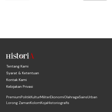
Tentang Kami
Syarat & Ketentuan
Kontak Kami
Kebijakan Privasi
Premium
Politik
Kultur
Militer
Ekonomi
Olahraga
Sains
Urban
Lorong Zaman
Kolom
Koja
Historiografis