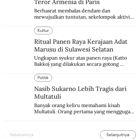
Teror Armenia di Paris
Berhasrat membalas dendam dan 
mewujudkan tuntutan, sekelompok aktivis 
garis keras Armenia mengebom bandara di 
Paris.
Kultur
Ritual Panen Raya Kerajaan Adat
Marusu di Sulawesi Selatan
Ungkapan syukur atas panen raya (Katto 
Bakko) yang dilakukan secara gotong 
royong.
Politik
Nasib Sukarno Lebih Tragis dari
Multatuli
Banyak orang keliru memahami kisah 
Multatuli. Orang pertama yang menggugat 
praktik buruk kolonialisme di Indonesia.
Sebelumnya
Selanjutnya