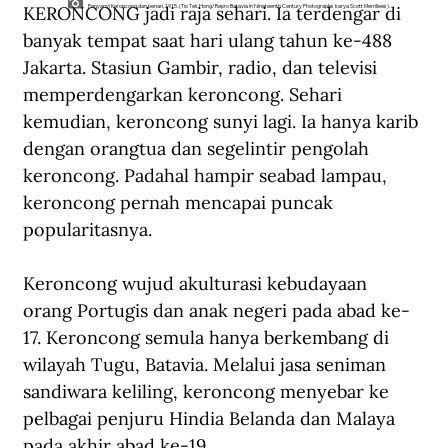
KERONCONG jadi raja sehari. Ia terdengar di 
Penyanyi Keroncong dan penari, 1915. (Tio Tek Hong/Repro Batavia in Nineteenth Century Photographs karya Scott Merrillees).
banyak tempat saat hari ulang tahun ke-488 
Jakarta. Stasiun Gambir, radio, dan televisi 
memperdengarkan keroncong. Sehari 
kemudian, keroncong sunyi lagi. Ia hanya karib 
dengan orangtua dan segelintir pengolah 
keroncong. Padahal hampir seabad lampau, 
keroncong pernah mencapai puncak 
popularitasnya.   
Keroncong wujud akulturasi kebudayaan 
orang Portugis dan anak negeri pada abad ke-
17. Keroncong semula hanya berkembang di 
wilayah Tugu, Batavia. Melalui jasa seniman 
sandiwara keliling, keroncong menyebar ke 
pelbagai penjuru Hindia Belanda dan Malaya 
pada akhir abad ke-19.