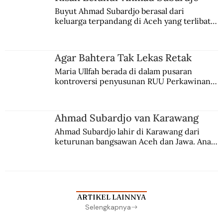
Buyut Ahmad Subardjo berasal dari 
keluarga terpandang di Aceh yang terlibat 
persaingan kekuasaan. Dia memilih 
merantau ke Jawa dan menjadi pemuka 
agama Islam. Anaknya mengikuti jejaknya.
Agar Bahtera Tak Lekas Retak
Maria Ullfah berada di dalam pusaran 
kontroversi penyusunan RUU Perkawinan. 
Berbuah manis walau penuh kompromi.
Ahmad Subardjo van Karawang
Ahmad Subardjo lahir di Karawang dari 
keturunan bangsawan Aceh dan Jawa. Anak 
kesayangan mantri polisi ini pindah ke 
Batavia untuk melanjutkan pendidikan di 
sekolah Belanda.
ARTIKEL LAINNYA
Selengkapnya