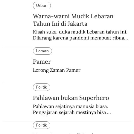
Urban
Warna-warni Mudik Lebaran
Tahun Ini di Jakarta
Kisah suka-duka mudik Lebaran tahun ini. 
Dilarang karena pandemi membuat ribuan 
orang berbondong-bondong pulang 
kampung lebih awal.
Loman
Pamer
Lorong Zaman Pamer
Politik
Pahlawan bukan Superhero
Pahlawan sejatinya manusia biasa. 
Pengajaran sejarah mestinya bisa 
menghadirkan sosok humanisnya.
Politik