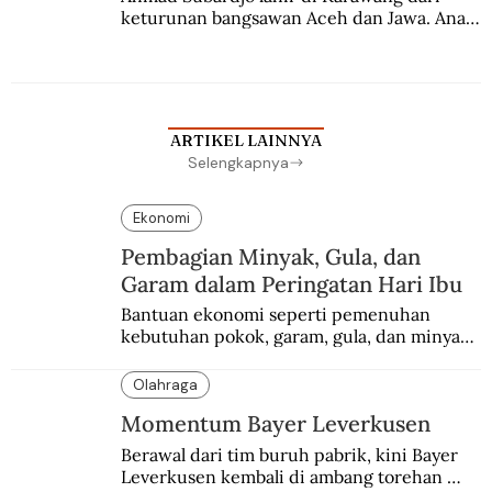
keturunan bangsawan Aceh dan Jawa. Anak 
kesayangan mantri polisi ini pindah ke 
Batavia untuk melanjutkan pendidikan di 
sekolah Belanda.
ARTIKEL LAINNYA
Selengkapnya
Ekonomi
Pembagian Minyak, Gula, dan
Garam dalam Peringatan Hari Ibu
Bantuan ekonomi seperti pemenuhan 
kebutuhan pokok, garam, gula, dan minyak 
menjadi salah satu perhatian dalam 
peringatan Hari Ibu.
Olahraga
Momentum Bayer Leverkusen
Berawal dari tim buruh pabrik, kini Bayer 
Leverkusen kembali di ambang torehan 