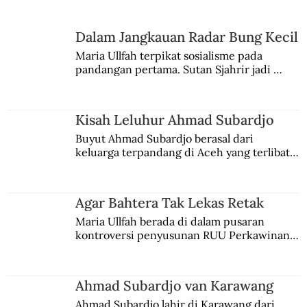
Dari Srebrenica ke Palestina
Dalam Jangkauan Radar Bung Kecil
Maria Ullfah terpikat sosialisme pada 
pandangan pertama. Sutan Sjahrir jadi 
comblangnya.
Kisah Leluhur Ahmad Subardjo
Buyut Ahmad Subardjo berasal dari 
keluarga terpandang di Aceh yang terlibat 
persaingan kekuasaan. Dia memilih 
merantau ke Jawa dan menjadi pemuka 
agama Islam. Anaknya mengikuti jejaknya.
Agar Bahtera Tak Lekas Retak
Maria Ullfah berada di dalam pusaran 
kontroversi penyusunan RUU Perkawinan. 
Berbuah manis walau penuh kompromi.
Ahmad Subardjo van Karawang
Ahmad Subardjo lahir di Karawang dari 