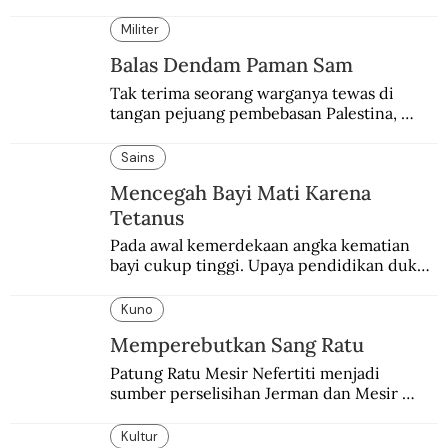
“treble”. Sempat diejek dengan julukan 
“Neverkusen”.
Militer
Balas Dendam Paman Sam
Tak terima seorang warganya tewas di 
tangan pejuang pembebasan Palestina, 
pemerintahan Ronald Reagan melakukan 
pembalasan.
Sains
Mencegah Bayi Mati Karena
Tetanus
Pada awal kemerdekaan angka kematian 
bayi cukup tinggi. Upaya pendidikan dukun 
pun dilakukan lewat Proyek Serpong.
Kuno
Memperebutkan Sang Ratu
Patung Ratu Mesir Nefertiti menjadi 
sumber perselisihan Jerman dan Mesir 
selama puluhan tahun.
Kultur