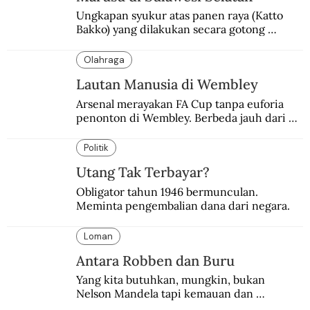
Ungkapan syukur atas panen raya (Katto 
Bakko) yang dilakukan secara gotong 
royong.
Olahraga
Lautan Manusia di Wembley
Arsenal merayakan FA Cup tanpa euforia 
penonton di Wembley. Berbeda jauh dari 
suasana final di stadion ikonik itu 97 tahun 
silam.
Politik
Utang Tak Terbayar?
Obligator tahun 1946 bermunculan. 
Meminta pengembalian dana dari negara.
Loman
Antara Robben dan Buru
Yang kita butuhkan, mungkin, bukan 
Nelson Mandela tapi kemauan dan 
keberanian untuk menebus dosa masa lalu 