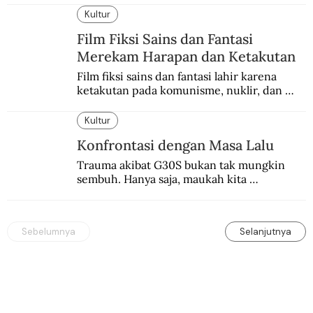
dengan berbagai cara yang bisa memenuhi 
Kultur
rasa keadilan.
Film Fiksi Sains dan Fantasi
Merekam Harapan dan Ketakutan
Film fiksi sains dan fantasi lahir karena 
ketakutan pada komunisme, nuklir, dan 
dunia yang terkomputerisasi.
Kultur
Konfrontasi dengan Masa Lalu
Trauma akibat G30S bukan tak mungkin 
sembuh. Hanya saja, maukah kita 
menyembuhkannya?
Sebelumnya
Selanjutnya