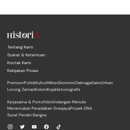
Tentang Kami
Syarat & Ketentuan
Kontak Kami
Kebijakan Privasi
Premium
Politik
Kultur
Militer
Ekonomi
Olahraga
Sains
Urban
Lorong Zaman
Kolom
Koja
Historiografis
Kerjasama & Portofolio
Undangan Menulis
Menemukan Peradaban Sriwijaya
Proyek DNA
Surat Pendiri Bangsa