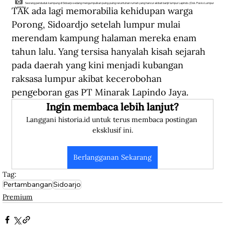
Seorang penduduk kampung di Sidoarjo sedang mengumpulkan puing-puing reruntuhan rumah yang hancur akibat banjir lumpur Lapindo. (Dok. Posko Lumpur
TAK ada lagi memorabilia kehidupan warga 
Lapindo).
Porong, Sidoardjo setelah lumpur mulai 
merendam kampung halaman mereka enam 
tahun lalu. Yang tersisa hanyalah kisah sejarah 
pada daerah yang kini menjadi kubangan 
raksasa lumpur akibat kecerobohan 
pengeboran gas PT Minarak Lapindo Jaya.
Ingin membaca lebih lanjut?
Langgani historia.id untuk terus membaca postingan 
eksklusif ini.
Berlangganan Sekarang
Tag:
Pertambangan
Sidoarjo
Premium