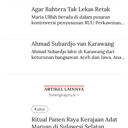
agama Islam. Anaknya mengikuti jejaknya.
Agar Bahtera Tak Lekas Retak
Maria Ullfah berada di dalam pusaran 
kontroversi penyusunan RUU Perkawinan. 
Berbuah manis walau penuh kompromi.
Ahmad Subardjo van Karawang
Ahmad Subardjo lahir di Karawang dari 
keturunan bangsawan Aceh dan Jawa. Anak 
kesayangan mantri polisi ini pindah ke 
Batavia untuk melanjutkan pendidikan di 
sekolah Belanda.
ARTIKEL LAINNYA
Selengkapnya
Kultur
Ritual Panen Raya Kerajaan Adat
Marusu di Sulawesi Selatan