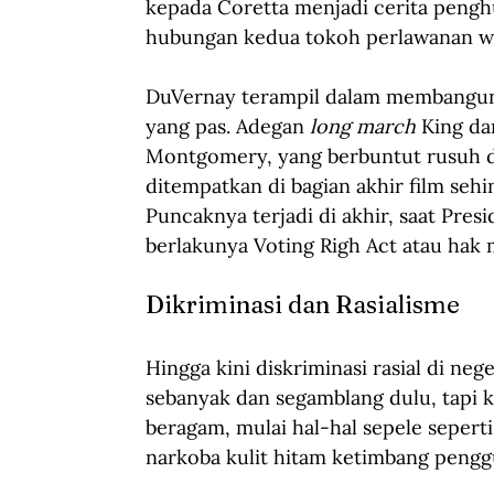
kepada Coretta menjadi cerita peng
hubungan kedua tokoh perlawanan war
DuVernay terampil dalam membangun
yang pas. Adegan 
long march
 King da
Montgomery, yang berbuntut rusuh d
ditempatkan di bagian akhir film seh
Puncaknya terjadi di akhir, saat Pr
berlakunya Voting Righ Act atau hak m
Dikriminasi dan Rasialisme
Hingga kini diskriminasi rasial di ne
sebanyak dan segamblang dulu, tapi k
beragam, mulai hal-hal sepele sepert
narkoba kulit hitam ketimbang penggun