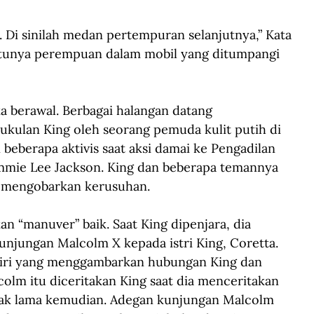
. Di sinilah medan pertempuran selanjutnya,” Kata 
atunya perempuan dalam mobil yang ditumpangi 
ka berawal. Berbagai halangan datang 
kulan King oleh seorang pemuda kulit putih di 
eberapa aktivis saat aksi damai ke Pengadilan 
mmie Lee Jackson. King dan beberapa temannya 
p mengobarkan kerusuhan.
n “manuver” baik. Saat King dipenjara, dia 
njungan Malcolm X kepada istri King, Coretta. 
diri yang menggambarkan hubungan King dan 
olm itu diceritakan King saat dia menceritakan 
ak lama kemudian. Adegan kunjungan Malcolm 