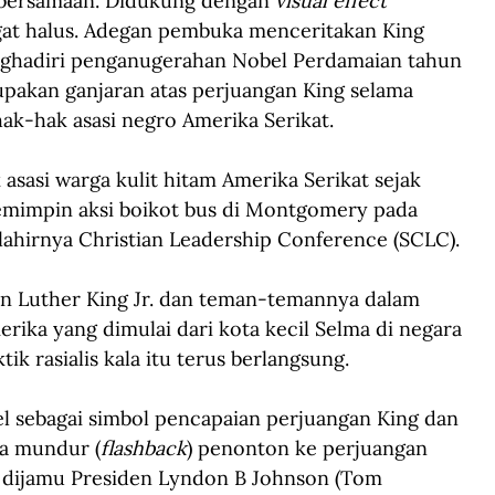
 bersamaan. Didukung dengan 
visual effect
gat halus. Adegan pembuka menceritakan King 
nghadiri penganugerahan Nobel Perdamaian tahun 
upakan ganjaran atas perjuangan King selama 
k-hak asasi negro Amerika Serikat.
 asasi warga kulit hitam Amerika Serikat sejak 
mimpin aksi boikot bus di Montgomery pada 
 lahirnya Christian Leadership Conference (SCLC).
n Luther King Jr. dan teman-temannya dalam 
ika yang dimulai dari kota kecil Selma di negara 
ik rasialis kala itu terus berlangsung.
 sebagai simbol pencapaian perjuangan King dan 
a mundur (
flashback
) penonton ke perjuangan 
 dijamu Presiden Lyndon B Johnson (Tom 