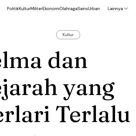
Politik
Kultur
Militer
Ekonomi
Olahraga
Sains
Urban
Lainnya
Kultur
elma dan
jarah yang
rlari Terlalu