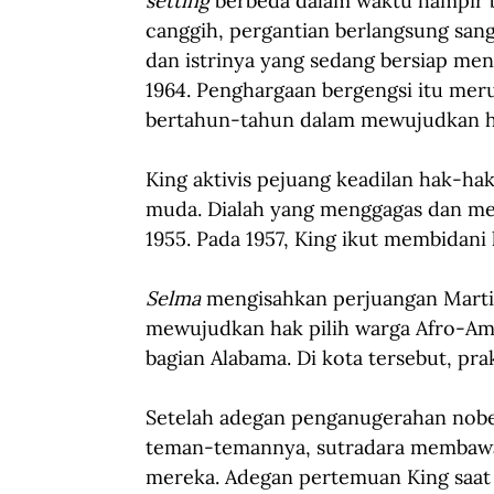
setting
 berbeda dalam waktu hampir
canggih, pergantian berlangsung san
dan istrinya yang sedang bersiap me
1964. Penghargaan bergengsi itu mer
bertahun-tahun dalam mewujudkan ha
King aktivis pejuang keadilan hak-hak
muda. Dialah yang menggagas dan me
1955. Pada 1957, King ikut membidani
Selma
 mengisahkan perjuangan Marti
mewujudkan hak pilih warga Afro-Amer
bagian Alabama. Di kota tersebut, prakt
Setelah adegan penganugerahan nobel
teman-temannya, sutradara membaw
mereka. Adegan pertemuan King saat