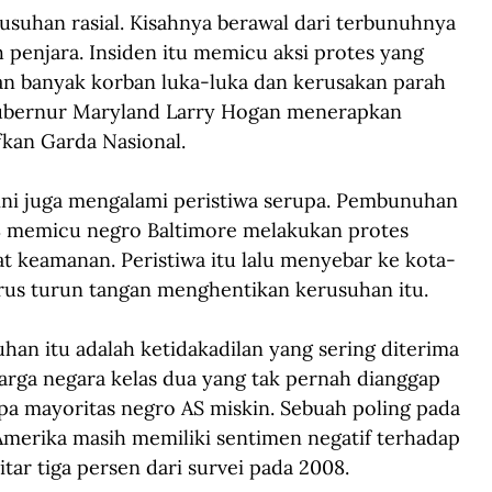
rusuhan rasial. Kisahnya berawal dari terbunuhnya 
 penjara. Insiden itu memicu aksi protes yang 
an banyak korban luka-luka dan kerusakan parah 
Gubernur Maryland Larry Hogan menerapkan 
fkan Garda Nasional.
 ini juga mengalami peristiwa serupa. Pembunuhan 
68 memicu negro Baltimore melakukan protes 
t keamanan. Peristiwa itu lalu menyebar ke kota-
arus turun tangan menghentikan kerusuhan itu.
han itu adalah ketidakadilan yang sering diterima 
arga negara kelas dua yang tak pernah dianggap 
napa mayoritas negro AS miskin. Sebuah poling pada 
merika masih memiliki sentimen negatif terhadap 
tar tiga persen dari survei pada 2008.