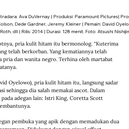
utradara: Ava DuVernay | Produksi: Paramount Pictures| Pr
 Colson, Dede Gardner, Jeremy Kleiner | Pemain: David Oye
oth, dll | Rilis: 2014 | Durasi: 128 menit. Foto: Atsushi Nish
nya, pria kulit hitam itu bermonolog. “Kuterima 
ng telah berkorban. Yang kematiannya telah 
a pria dan wanita negro. Terhina oleh martabat 
atanya.
vid Oyelowo), pria kulit hitam itu, langsung sadar 
 sehingga dia salah memakai ascot. Dalam 
pada adegan lain: Istri King, Coretta Scott 
membantunya.
egan pembuka yang apik dengan memadukan dua 