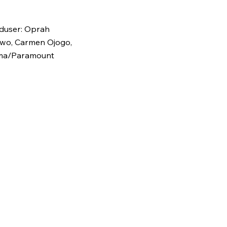
oduser: Oprah
lowo, Carmen Ojogo,
ijima/Paramount