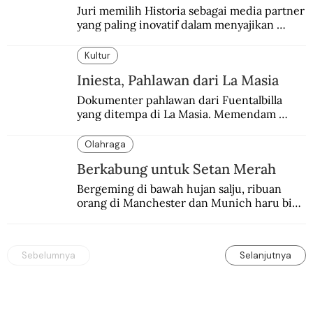
Juri memilih Historia sebagai media partner 
yang paling inovatif dalam menyajikan 
konten sejarah populer
Kultur
Iniesta, Pahlawan dari La Masia
Dokumenter pahlawan dari Fuentalbilla 
yang ditempa di La Masia. Memendam 
beban psikis di balik sifatnya yang kalem 
dan dingin.
Olahraga
Berkabung untuk Setan Merah
Bergeming di bawah hujan salju, ribuan 
orang di Manchester dan Munich haru biru 
mengenang 60 tahun tragedi yang 
menimpa MU.
Sebelumnya
Selanjutnya