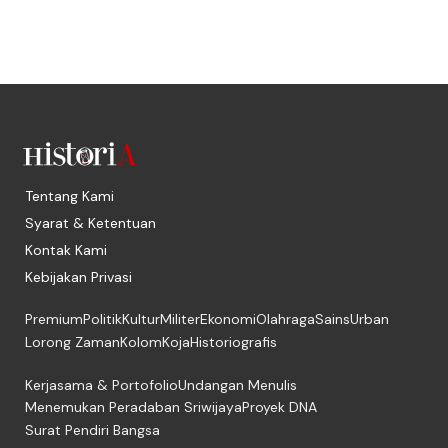
Tentang Kami
Syarat & Ketentuan
Kontak Kami
Kebijakan Privasi
Premium
Politik
Kultur
Militer
Ekonomi
Olahraga
Sains
Urban
Lorong Zaman
Kolom
Koja
Historiografis
Kerjasama & Portofolio
Undangan Menulis
Menemukan Peradaban Sriwijaya
Proyek DNA
Surat Pendiri Bangsa