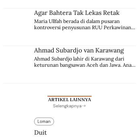
merantau ke Jawa dan menjadi pemuka 
agama Islam. Anaknya mengikuti jejaknya.
Agar Bahtera Tak Lekas Retak
Maria Ullfah berada di dalam pusaran 
kontroversi penyusunan RUU Perkawinan. 
Berbuah manis walau penuh kompromi.
Ahmad Subardjo van Karawang
Ahmad Subardjo lahir di Karawang dari 
keturunan bangsawan Aceh dan Jawa. Anak 
kesayangan mantri polisi ini pindah ke 
Batavia untuk melanjutkan pendidikan di 
sekolah Belanda.
ARTIKEL LAINNYA
Selengkapnya
Loman
Duit