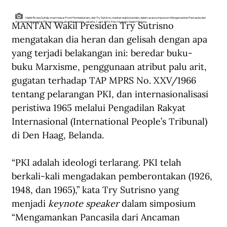
Habib Rizieq Syihab, imam besar Front Pembela Islam, dan Try Sutrisno, mantan wakil presiden, dalam acara simposium Mengamankan Pancasila dari
MANTAN Wakil Presiden Try Sutrisno 
Ancaman Kebangkitan PKI dan Ideologi Lain di Balai Kartini, Jakarta, 1 Juni 2016. Foto: Nugroho Sejati/Historia.
mengatakan dia heran dan gelisah dengan apa 
yang terjadi belakangan ini: beredar buku-
buku Marxisme, penggunaan atribut palu arit, 
gugatan terhadap TAP MPRS No. XXV/1966 
tentang pelarangan PKI, dan internasionalisasi 
peristiwa 1965 melalui Pengadilan Rakyat 
Internasional (International People’s Tribunal) 
di Den Haag, Belanda.
“PKI adalah ideologi terlarang. PKI telah 
berkali-kali mengadakan pemberontakan (1926, 
1948, dan 1965),” kata Try Sutrisno yang 
menjadi 
keynote speaker
 dalam simposium 
“Mengamankan Pancasila dari Ancaman 