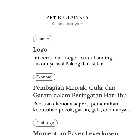
sekolah Belanda.
ARTIKEL LAINNYA
Selengkapnya
Loman
Logo
Ini cerita dari negeri studi banding. 
Lakonnya soal Palang dan Bulan.
Ekonomi
Pembagian Minyak, Gula, dan
Garam dalam Peringatan Hari Ibu
Bantuan ekonomi seperti pemenuhan 
kebutuhan pokok, garam, gula, dan minyak 
menjadi salah satu perhatian dalam 
peringatan Hari Ibu.
Olahraga
Momentum Bayer Leverkusen