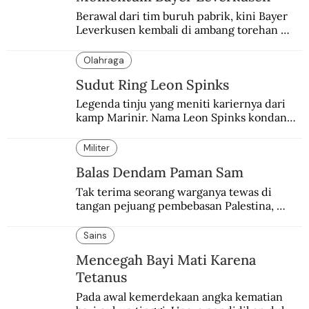
Berawal dari tim buruh pabrik, kini Bayer 
Leverkusen kembali di ambang torehan 
“treble”. Sempat diejek dengan julukan 
“Neverkusen”.
Olahraga
Sudut Ring Leon Spinks
Legenda tinju yang meniti kariernya dari 
kamp Marinir. Nama Leon Spinks kondang 
setelah mencuri gelar dunia milik 
Muhammad Ali.
Militer
Balas Dendam Paman Sam
Tak terima seorang warganya tewas di 
tangan pejuang pembebasan Palestina, 
pemerintahan Ronald Reagan melakukan 
pembalasan.
Sains
Mencegah Bayi Mati Karena
Tetanus
Pada awal kemerdekaan angka kematian 