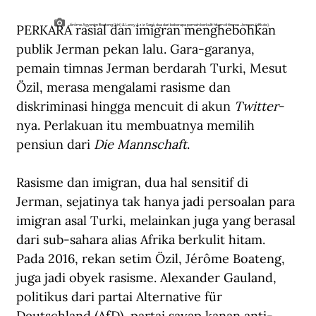
PERKARA rasial dan imigran menghebohkan 
Jérôme Agyenim Boateng (kiri) & Leroy Aziz Sané, dua dari beberapa pemain berkulit hitam di timnas Jerman. (dfb.de).
publik Jerman pekan lalu. Gara-garanya, 
pemain timnas Jerman berdarah Turki, Mesut 
Özil, merasa mengalami rasisme dan 
diskriminasi hingga mencuit di akun 
Twitter
-
nya. Perlakuan itu membuatnya memilih 
pensiun dari 
Die Mannschaft
.
Rasisme dan imigran, dua hal sensitif di 
Jerman, sejatinya tak hanya jadi persoalan para 
imigran asal Turki, melainkan juga yang berasal 
dari sub-sahara alias Afrika berkulit hitam. 
Pada 2016, rekan setim Özil, Jérôme Boateng, 
juga jadi obyek rasisme. Alexander Gauland, 
politikus dari partai Alternative für 
Deutschland (AfD), partai sayap kanan anti-