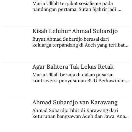
Maria Ullfah terpikat sosialisme pada 
pandangan pertama. Sutan Sjahrir jadi 
Lima Atlet Muslim Turki Pengabdi
comblangnya.
Jerman
Kisah Leluhur Ahmad Subardjo
Buyut Ahmad Subardjo berasal dari 
keluarga terpandang di Aceh yang terlibat 
persaingan kekuasaan. Dia memilih 
merantau ke Jawa dan menjadi pemuka 
agama Islam. Anaknya mengikuti jejaknya.
Agar Bahtera Tak Lekas Retak
Maria Ullfah berada di dalam pusaran 
kontroversi penyusunan RUU Perkawinan. 
Berbuah manis walau penuh kompromi.
Ahmad Subardjo van Karawang
Ahmad Subardjo lahir di Karawang dari 
keturunan bangsawan Aceh dan Jawa. Anak 
kesayangan mantri polisi ini pindah ke 
Batavia untuk melanjutkan pendidikan di 