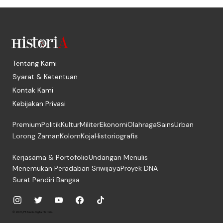
Tentang Kami
Syarat & Ketentuan
Kontak Kami
Kebijakan Privasi
Premium
Politik
Kultur
Militer
Ekonomi
Olahraga
Sains
Urban
Lorong Zaman
Kolom
Koja
Historiografis
Kerjasama & Portofolio
Undangan Menulis
Menemukan Peradaban Sriwijaya
Proyek DNA
Surat Pendiri Bangsa
© 2026, PT. Media Digital Historia.