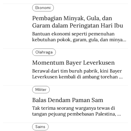
Ekonomi
Pembagian Minyak, Gula, dan
Garam dalam Peringatan Hari Ibu
Bantuan ekonomi seperti pemenuhan 
kebutuhan pokok, garam, gula, dan minyak 
menjadi salah satu perhatian dalam 
peringatan Hari Ibu.
Olahraga
Momentum Bayer Leverkusen
Berawal dari tim buruh pabrik, kini Bayer 
Leverkusen kembali di ambang torehan 
“treble”. Sempat diejek dengan julukan 
“Neverkusen”.
Militer
Balas Dendam Paman Sam
Tak terima seorang warganya tewas di 
tangan pejuang pembebasan Palestina, 
pemerintahan Ronald Reagan melakukan 
pembalasan.
Sains