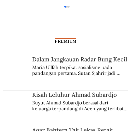
PREMIUM
Dalam Jangkauan Radar Bung Kecil
Sukarno, Pan Am, dan CIA (2)
Maria Ullfah terpikat sosialisme pada 
pandangan pertama. Sutan Sjahrir jadi 
comblangnya.
Kisah Leluhur Ahmad Subardjo
Buyut Ahmad Subardjo berasal dari 
keluarga terpandang di Aceh yang terlibat 
persaingan kekuasaan. Dia memilih 
merantau ke Jawa dan menjadi pemuka 
agama Islam. Anaknya mengikuti jejaknya.
Agar Bahtera Tak Lekas Retak