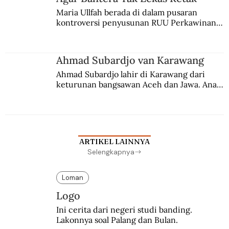
Maria Ullfah berada di dalam pusaran 
kontroversi penyusunan RUU Perkawinan. 
Berbuah manis walau penuh kompromi.
Ahmad Subardjo van Karawang
Ahmad Subardjo lahir di Karawang dari 
keturunan bangsawan Aceh dan Jawa. Anak 
kesayangan mantri polisi ini pindah ke 
Batavia untuk melanjutkan pendidikan di 
sekolah Belanda.
ARTIKEL LAINNYA
Selengkapnya
Loman
Logo
Ini cerita dari negeri studi banding. 
Lakonnya soal Palang dan Bulan.