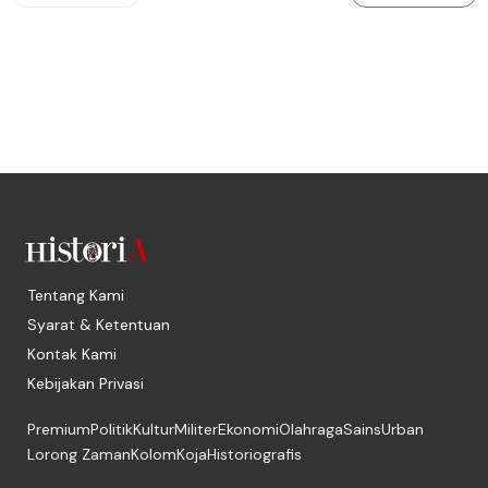
Tentang Kami
Syarat & Ketentuan
Kontak Kami
Kebijakan Privasi
Premium
Politik
Kultur
Militer
Ekonomi
Olahraga
Sains
Urban
Lorong Zaman
Kolom
Koja
Historiografis