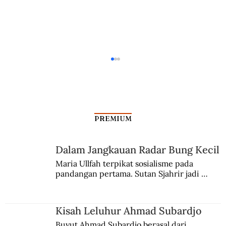
PREMIUM
Dalam Jangkauan Radar Bung Kecil
Maria Ullfah terpikat sosialisme pada 
pandangan pertama. Sutan Sjahrir jadi 
Klenteng Hok Lay Kiong, Buah
comblangnya.
Pemberontakan Buruh Tionghoa
Terhadap VOC
Kisah Leluhur Ahmad Subardjo
Buyut Ahmad Subardjo berasal dari 