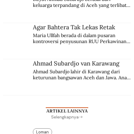
keluarga terpandang di Aceh yang terlibat 
persaingan kekuasaan. Dia memilih 
merantau ke Jawa dan menjadi pemuka 
agama Islam. Anaknya mengikuti jejaknya.
Agar Bahtera Tak Lekas Retak
Maria Ullfah berada di dalam pusaran 
kontroversi penyusunan RUU Perkawinan. 
Berbuah manis walau penuh kompromi.
Ahmad Subardjo van Karawang
Ahmad Subardjo lahir di Karawang dari 
keturunan bangsawan Aceh dan Jawa. Anak 
kesayangan mantri polisi ini pindah ke 
Batavia untuk melanjutkan pendidikan di 
sekolah Belanda.
ARTIKEL LAINNYA
Selengkapnya
Loman