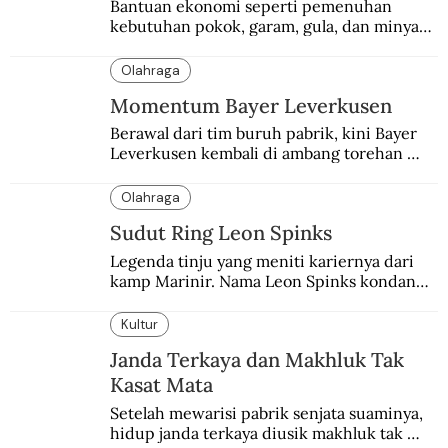
Bantuan ekonomi seperti pemenuhan 
kebutuhan pokok, garam, gula, dan minyak 
menjadi salah satu perhatian dalam 
peringatan Hari Ibu.
Olahraga
Momentum Bayer Leverkusen
Berawal dari tim buruh pabrik, kini Bayer 
Leverkusen kembali di ambang torehan 
“treble”. Sempat diejek dengan julukan 
“Neverkusen”.
Olahraga
Sudut Ring Leon Spinks
Legenda tinju yang meniti kariernya dari 
kamp Marinir. Nama Leon Spinks kondang 
setelah mencuri gelar dunia milik 
Muhammad Ali.
Kultur
Janda Terkaya dan Makhluk Tak
Kasat Mata
Setelah mewarisi pabrik senjata suaminya, 
hidup janda terkaya diusik makhluk tak 