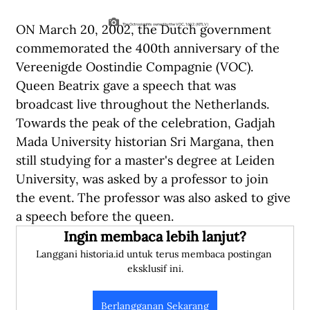
ON March 20, 2002, the Dutch government 
The Octrooi rights owned by the VOC, 1602. (KITLV)
commemorated the 400th anniversary of the 
Vereenigde Oostindie Compagnie (VOC). 
Queen Beatrix gave a speech that was 
broadcast live throughout the Netherlands. 
Towards the peak of the celebration, Gadjah 
Mada University historian Sri Margana, then 
still studying for a master's degree at Leiden 
University, was asked by a professor to join 
the event. The professor was also asked to give 
a speech before the queen.
Ingin membaca lebih lanjut?
Langgani historia.id untuk terus membaca postingan 
eksklusif ini.
Berlangganan Sekarang