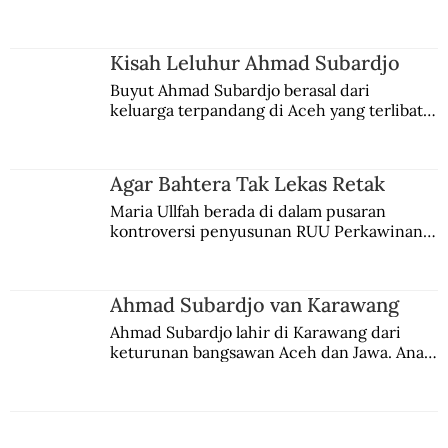
comblangnya.
Kisah Leluhur Ahmad Subardjo
Buyut Ahmad Subardjo berasal dari 
keluarga terpandang di Aceh yang terlibat 
persaingan kekuasaan. Dia memilih 
merantau ke Jawa dan menjadi pemuka 
agama Islam. Anaknya mengikuti jejaknya.
Agar Bahtera Tak Lekas Retak
Maria Ullfah berada di dalam pusaran 
kontroversi penyusunan RUU Perkawinan. 
Berbuah manis walau penuh kompromi.
Ahmad Subardjo van Karawang
Ahmad Subardjo lahir di Karawang dari 
keturunan bangsawan Aceh dan Jawa. Anak 
kesayangan mantri polisi ini pindah ke 
Batavia untuk melanjutkan pendidikan di 
sekolah Belanda.