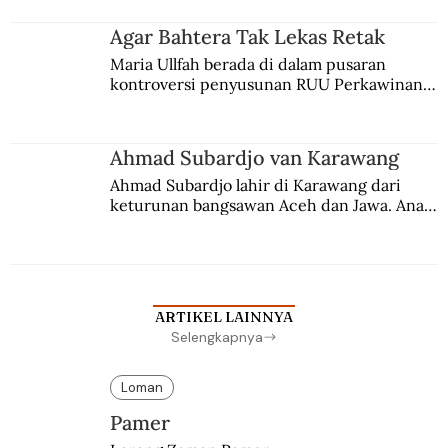
merantau ke Jawa dan menjadi pemuka 
agama Islam. Anaknya mengikuti jejaknya.
Agar Bahtera Tak Lekas Retak
Maria Ullfah berada di dalam pusaran 
kontroversi penyusunan RUU Perkawinan. 
Berbuah manis walau penuh kompromi.
Ahmad Subardjo van Karawang
Ahmad Subardjo lahir di Karawang dari 
keturunan bangsawan Aceh dan Jawa. Anak 
kesayangan mantri polisi ini pindah ke 
Batavia untuk melanjutkan pendidikan di 
sekolah Belanda.
ARTIKEL LAINNYA
Selengkapnya
Loman
Pamer