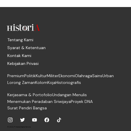
Tentang Kami
Syarat & Ketentuan
Kontak Kami
Kebijakan Privasi
Premium
Politik
Kultur
Militer
Ekonomi
Olahraga
Sains
Urban
Lorong Zaman
Kolom
Koja
Historiografis
Kerjasama & Portofolio
Undangan Menulis
Menemukan Peradaban Sriwijaya
Proyek DNA
Surat Pendiri Bangsa
© 2026, PT. Media Digital Historia.