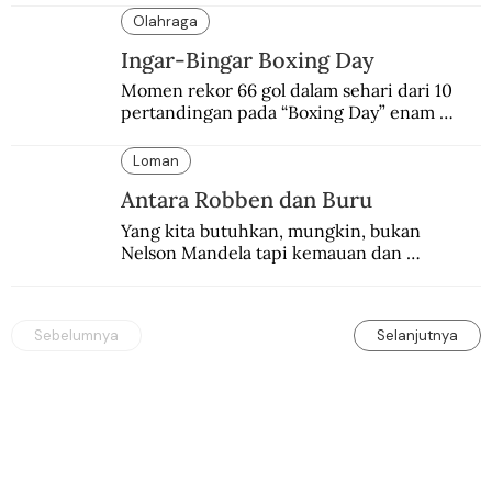
Olahraga
Ingar-Bingar Boxing Day
Momen rekor 66 gol dalam sehari dari 10 
pertandingan pada “Boxing Day” enam 
dekade lalu. Termasuk kekalahan pahit 
Manchester United 6-1.
Loman
Antara Robben dan Buru
Yang kita butuhkan, mungkin, bukan 
Nelson Mandela tapi kemauan dan 
keberanian untuk menebus dosa masa lalu 
dengan berbagai cara yang bisa memenuhi 
rasa keadilan.
Sebelumnya
Selanjutnya