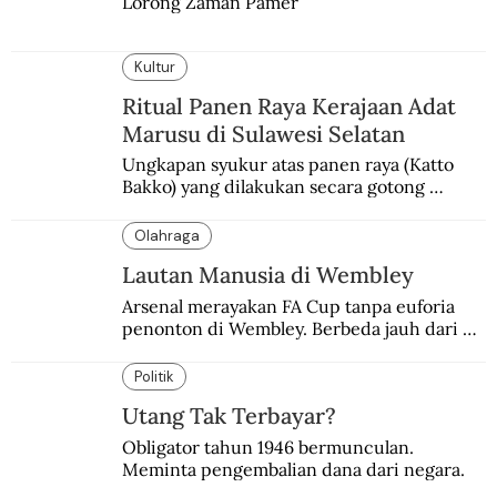
Lorong Zaman Pamer
Kultur
Ritual Panen Raya Kerajaan Adat
Marusu di Sulawesi Selatan
Ungkapan syukur atas panen raya (Katto 
Bakko) yang dilakukan secara gotong 
royong.
Olahraga
Lautan Manusia di Wembley
Arsenal merayakan FA Cup tanpa euforia 
penonton di Wembley. Berbeda jauh dari 
suasana final di stadion ikonik itu 97 tahun 
silam.
Politik
Utang Tak Terbayar?
Obligator tahun 1946 bermunculan. 
Meminta pengembalian dana dari negara.