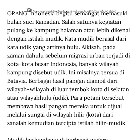
ORANG Indonesia begitu semangat memasuki 
Ratusan orang memadati stasiun Pasar Senen untuk mudik Lebaran tahun 2021. (Fernando Randy/Historia.id).
bulan suci Ramadan. Salah satunya kegiatan 
pulang ke kampung halaman atau lebih dikenal 
dengan istilah mudik. Kata mudik berasal dari 
kata udik yang artinya hulu. Alkisah, pada 
zaman dahulu sebelum migrasi urban terjadi di 
kota-kota besar Indonesia, banyak wilayah 
kampung disebut udik. Ini misalnya tersua di 
Batavia. Berbagai hasil pangan diambil dari 
wilayah-wilayah di luar tembok kota di selatan 
atau wilayahhulu (udik). Para petani tersebut 
membawa hasil pangan mereka untuk dijual 
melalui sungai di wilayah hilir (kota) dari 
sanalah kemudian tercipta istilah hilir-mudik. 
Mudik berkembang di berbagai negara 