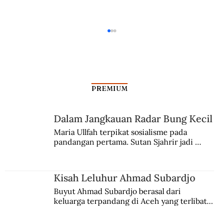
PREMIUM
Dalam Jangkauan Radar Bung Kecil
Maria Ullfah terpikat sosialisme pada 
pandangan pertama. Sutan Sjahrir jadi 
Suasana Mudik dan Lebaran di Awal
comblangnya.
Orde Baru
Kisah Leluhur Ahmad Subardjo
Buyut Ahmad Subardjo berasal dari 
keluarga terpandang di Aceh yang terlibat 
persaingan kekuasaan. Dia memilih 