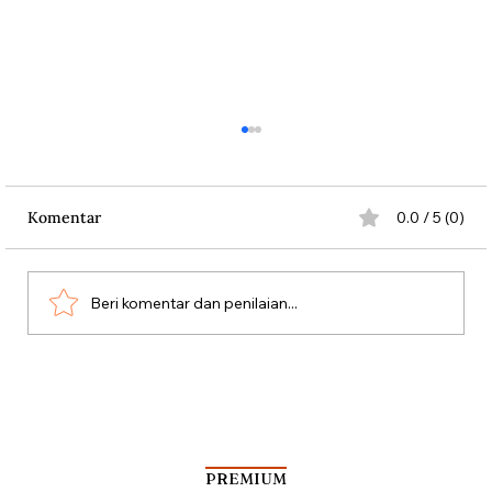
Komentar
0.0 / 5 (0)
Beri komentar dan penilaian...
Silang Sengkarut Perjalanan Pulang
Odysseus
PREMIUM