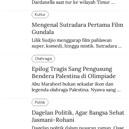
Dardanella saat tur ke wilayah Timur 
Tengah. Di sana mereka menjadi saksi 
ketegangan antara orang Yahudi dan 
Kultur
penduduk Arab.
Mengenal Sutradara Pertama Film
Gundala
Lilik Sudjio menggarap film pahlawan 
super, komedi, hingga mistik. Sutradara 
terbaik yang kurang dilirik.
Olahraga
Epilog Tragis Sang Pengusung
Bendera Palestina di Olimpiade
Abu Maraheel bukan sekadar ikon dan 
legenda olahraga Palestina. Nyawa sang 
Olimpian tak tertolong setelah Israel 
memblokade Rafah.
Politik
Dagelan Politik, Agar Bangsa Sehat
Jasmani-Rohani
Dagelan politik dalam pusaran zaman. Oase 