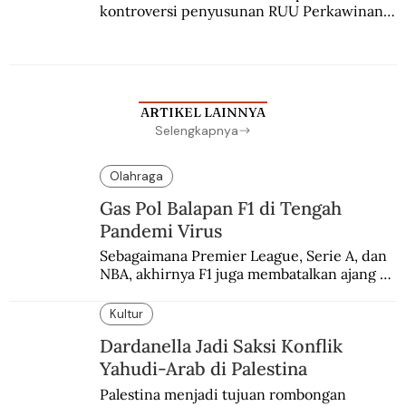
kontroversi penyusunan RUU Perkawinan. 
Berbuah manis walau penuh kompromi.
ARTIKEL LAINNYA
Selengkapnya
Olahraga
Gas Pol Balapan F1 di Tengah
Pandemi Virus
Sebagaimana Premier League, Serie A, dan 
NBA, akhirnya F1 juga membatalkan ajang 
balapannya. Menghindari pengalaman 
enam dekade lampau.
Kultur
Dardanella Jadi Saksi Konflik
Yahudi-Arab di Palestina
Palestina menjadi tujuan rombongan 