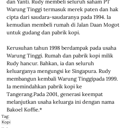
dan Yanti. Rudy membeli seluruh saham PT 
Warung Tinggi termasuk merek paten dan hak 
cipta dari saudara-saudaranya pada 1994. Ia 
kemudian membeli rumah di Jalan Daan Mogot 
untuk gudang dan pabrik kopi.
Kerusuhan tahun 1998 berdampak pada usaha 
Warung Tinggi. Rumah dan pabrik kopi milik 
Rudy hancur. Bahkan, i
a dan seluruh 
keluarganya mengungsi ke Singapura. Rudy 
membangun kembali Warung Tinggi
pada 1999. 
Ia memindahkan pabrik 
kopi 
ke 
Tangerang
.
Pada 
2001, generasi keempat 
me
lanjutkan 
usaha keluarga 
ini 
dengan nama 
Bakoel Koffie.
*
Tag:
Kopi