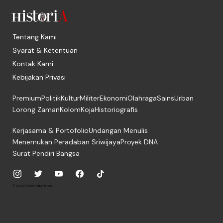
Tentang Kami
Syarat & Ketentuan
Kontak Kami
Kebijakan Privasi
Premium
Politik
Kultur
Militer
Ekonomi
Olahraga
Sains
Urban
Lorong Zaman
Kolom
Koja
Historiografis
Kerjasama & Portofolio
Undangan Menulis
Menemukan Peradaban Sriwijaya
Proyek DNA
Surat Pendiri Bangsa
© 2026, PT. Media Digital Historia.