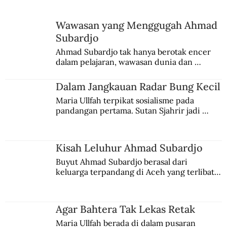
Wawasan yang Menggugah Ahmad
Subardjo
Ahmad Subardjo tak hanya berotak encer 
dalam pelajaran, wawasan dunia dan 
kesadaran kebangsaannya tumbuh berkat 
Jules Verne, Multatuli, hingga Sun Yat-sen.
Dalam Jangkauan Radar Bung Kecil
Maria Ullfah terpikat sosialisme pada 
pandangan pertama. Sutan Sjahrir jadi 
comblangnya.
Kisah Leluhur Ahmad Subardjo
Buyut Ahmad Subardjo berasal dari 
keluarga terpandang di Aceh yang terlibat 
persaingan kekuasaan. Dia memilih 
merantau ke Jawa dan menjadi pemuka 
agama Islam. Anaknya mengikuti jejaknya.
Agar Bahtera Tak Lekas Retak
Maria Ullfah berada di dalam pusaran 