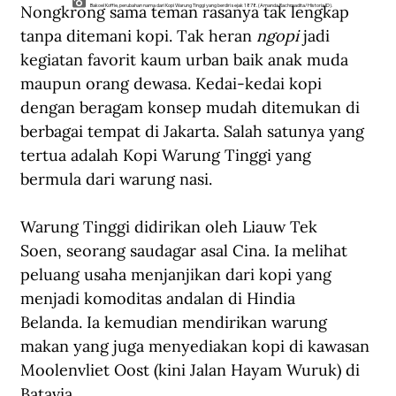
Nongkrong sama teman rasanya tak lengkap 
Bakoel Koffie, perubahan nama dari Kopi Warung Tinggi yang berdiri sejak 1878. (Amanda Rachmadita/Historia.ID).
tanpa ditemani kopi. Tak heran 
ngopi
 jadi 
kegiatan favorit kaum urban baik anak muda 
maupun orang dewasa. Kedai-kedai kopi 
dengan beragam konsep mudah ditemukan di 
berbagai tempat di Jakarta. Salah satunya yang 
tertua adalah Kopi Warung Tinggi yang 
bermula dari warung nasi.
Warung Tinggi didirikan oleh Liauw Tek 
Soen, seorang saudagar asal Cina. Ia melihat 
peluang usaha menjanjikan dari kopi yang 
menjadi komoditas andalan di Hindia 
Belanda. Ia kemudian mendirikan warung 
makan yang juga menyediakan kopi di kawasan 
Moolenvliet Oost (kini Jalan Hayam Wuruk) di 
Batavia.