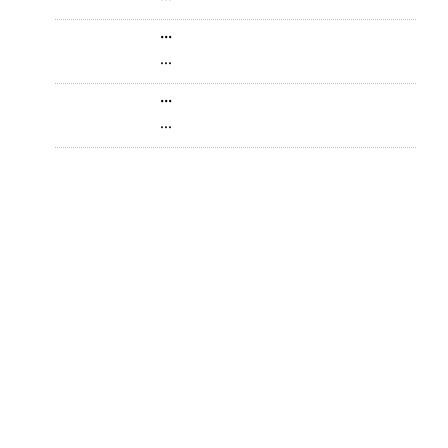
...
...
...
...