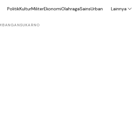
Politik
Kultur
Militer
Ekonomi
Olahraga
Sains
Urban
Lainnya
MBANGAN
SUKARNO