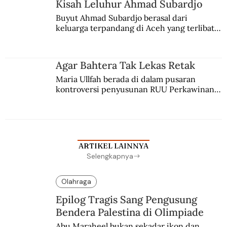
Kisah Leluhur Ahmad Subardjo
Buyut Ahmad Subardjo berasal dari 
keluarga terpandang di Aceh yang terlibat 
persaingan kekuasaan. Dia memilih 
merantau ke Jawa dan menjadi pemuka 
agama Islam. Anaknya mengikuti jejaknya.
Agar Bahtera Tak Lekas Retak
Maria Ullfah berada di dalam pusaran 
kontroversi penyusunan RUU Perkawinan. 
Berbuah manis walau penuh kompromi.
ARTIKEL LAINNYA
Selengkapnya
Olahraga
Epilog Tragis Sang Pengusung
Bendera Palestina di Olimpiade
Abu Maraheel bukan sekadar ikon dan 