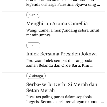
legenda olahraga Palestina. Nyawa sang 
Olimpian tak tertolong setelah Israel 
memblokade Rafah.
Kultur
Menghirup Aroma Camellia
Wangi Camelia mengundang selera untuk 
meminumnya.
Kultur
Imlek Bersama Presiden Jokowi
Perayaan Imlek sempat dilarang pada 
zaman Belanda dan Orde Baru. Kini 
dirayakan dengan semarak.
Olahraga
Serba-serbi Derbi Si Merah dan
Setan Merah
Rivalitas paling panas dalam sepabola 
Inggris. Bermula dari persaingan ekonomi 
dan industri.