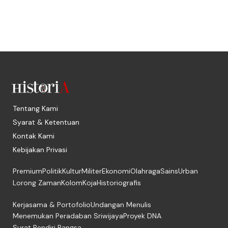
Tentang Kami
Syarat & Ketentuan
Kontak Kami
Kebijakan Privasi
Premium
Politik
Kultur
Militer
Ekonomi
Olahraga
Sains
Urban
Lorong Zaman
Kolom
Koja
Historiografis
Kerjasama & Portofolio
Undangan Menulis
Menemukan Peradaban Sriwijaya
Proyek DNA
Surat Pendiri Bangsa