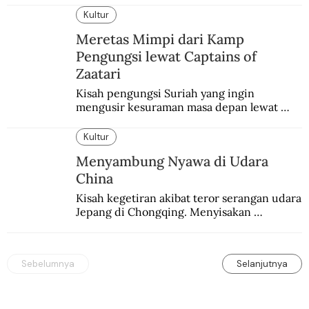
Kultur
Meretas Mimpi dari Kamp
Pengungsi lewat Captains of
Zaatari
Kisah pengungsi Suriah yang ingin 
mengusir kesuraman masa depan lewat 
sepakbola. Disajikan dengan intim dan 
humanis.
Kultur
Menyambung Nyawa di Udara
China
Kisah kegetiran akibat teror serangan udara 
Jepang di Chongqing. Menyisakan 
kepedihan dan perlawanan.
Sebelumnya
Selanjutnya