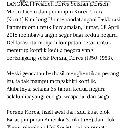
LANGKAH Presiden Korea Selatan (Korsel) 
Mig-15 yang dilarikan Lt. Kum Sok No, pilot AU Korut yang membelot ke selatan, 21 September 1953 (Foto: AU AS/Wikipedia)
Moon Jae-in dan pemimpin Korea Utara 
(Korut) Kim Jong Un menandatangani Deklarasi 
Panmunjom untuk Perdamaian, Jumat, 28 April 
2018 membawa angin segar bagi kedua negara. 
Deklarasi itu menjadi lompatan besar untuk 
menutup konflik kedua negara yang 
berlangsung sejak Perang Korea (1950-1953).
Meski gencatan berhasil menghentikan perang 
itu, ia tak mampu mengakhiri konflik. 
Akibatnya, selama 65 tahun kedua negara 
selalu dibayangi curiga, waspada, dan siaga.
Perang Korea, hasil awal dari adu kuat blok 
Barat pimpinan Amerika Serikat (AS) dan blok 
Timur pimpinan Uni Soviet, bukan semata 