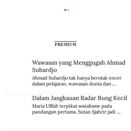
PREMIUM
Wawasan yang Menggugah Ahmad
Subardjo
Prakarsa Indonesia atas Perang Korea
Ahmad Subardjo tak hanya berotak encer 
dalam pelajaran, wawasan dunia dan 
kesadaran kebangsaannya tumbuh berkat 
Jules Verne, Multatuli, hingga Sun Yat-sen.
Dalam Jangkauan Radar Bung Kecil
Maria Ullfah terpikat sosialisme pada 
pandangan pertama. Sutan Sjahrir jadi 
comblangnya.