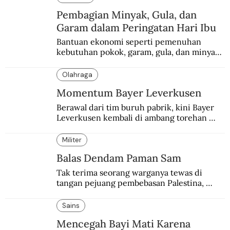
Pembagian Minyak, Gula, dan
Garam dalam Peringatan Hari Ibu
Bantuan ekonomi seperti pemenuhan 
kebutuhan pokok, garam, gula, dan minyak 
menjadi salah satu perhatian dalam 
peringatan Hari Ibu.
Olahraga
Momentum Bayer Leverkusen
Berawal dari tim buruh pabrik, kini Bayer 
Leverkusen kembali di ambang torehan 
“treble”. Sempat diejek dengan julukan 
“Neverkusen”.
Militer
Balas Dendam Paman Sam
Tak terima seorang warganya tewas di 
tangan pejuang pembebasan Palestina, 
pemerintahan Ronald Reagan melakukan 
pembalasan.
Sains
Mencegah Bayi Mati Karena