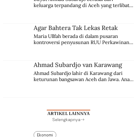
keluarga terpandang di Aceh yang terlibat 
persaingan kekuasaan. Dia memilih 
merantau ke Jawa dan menjadi pemuka 
agama Islam. Anaknya mengikuti jejaknya.
Agar Bahtera Tak Lekas Retak
Maria Ullfah berada di dalam pusaran 
kontroversi penyusunan RUU Perkawinan. 
Berbuah manis walau penuh kompromi.
Ahmad Subardjo van Karawang
Ahmad Subardjo lahir di Karawang dari 
keturunan bangsawan Aceh dan Jawa. Anak 
kesayangan mantri polisi ini pindah ke 
Batavia untuk melanjutkan pendidikan di 
sekolah Belanda.
ARTIKEL LAINNYA
Selengkapnya
Ekonomi