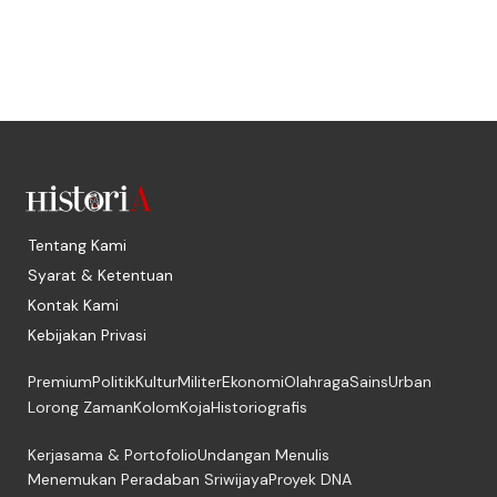
Tentang Kami
Syarat & Ketentuan
Kontak Kami
Kebijakan Privasi
Premium
Politik
Kultur
Militer
Ekonomi
Olahraga
Sains
Urban
Lorong Zaman
Kolom
Koja
Historiografis
Kerjasama & Portofolio
Undangan Menulis
Menemukan Peradaban Sriwijaya
Proyek DNA