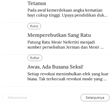
Tetanus
Pada awal kemerdekaan angka kematian 
bayi cukup tinggi. Upaya pendidikan dukun 
pun dilakukan lewat Proyek Serpong.
Kuno
Memperebutkan Sang Ratu
Patung Ratu Mesir Nefertiti menjadi 
sumber perselisihan Jerman dan Mesir 
selama puluhan tahun.
Kultur
Awas, Ada Busana Seksi!
Setiap revolusi menimbulkan efek yang luar 
biasa. Tak terkecuali revolusi mode yang 
seksi-seksi.
Sebelumnya
Selanjutnya