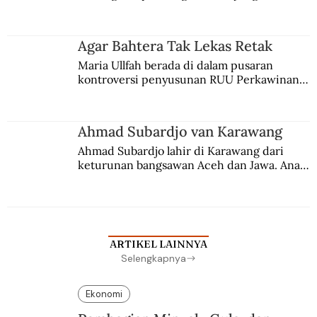
persaingan kekuasaan. Dia memilih 
merantau ke Jawa dan menjadi pemuka 
agama Islam. Anaknya mengikuti jejaknya.
Agar Bahtera Tak Lekas Retak
Maria Ullfah berada di dalam pusaran 
kontroversi penyusunan RUU Perkawinan. 
Berbuah manis walau penuh kompromi.
Ahmad Subardjo van Karawang
Ahmad Subardjo lahir di Karawang dari 
keturunan bangsawan Aceh dan Jawa. Anak 
kesayangan mantri polisi ini pindah ke 
Batavia untuk melanjutkan pendidikan di 
sekolah Belanda.
ARTIKEL LAINNYA
Selengkapnya
Ekonomi