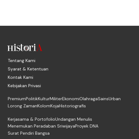
Tentang Kami
Syarat & Ketentuan
Kontak Kami
Kebijakan Privasi
Premium
Politik
Kultur
Militer
Ekonomi
Olahraga
Sains
Urban
Lorong Zaman
Kolom
Koja
Historiografis
Kerjasama & Portofolio
Undangan Menulis
Menemukan Peradaban Sriwijaya
Proyek DNA
Surat Pendiri Bangsa