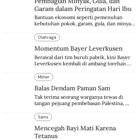
Pembagian Minyak, Gula, dan
Garam dalam Peringatan Hari Ibu
Bantuan ekonomi seperti pemenuhan 
kebutuhan pokok, garam, gula, dan minyak 
menjadi salah satu perhatian dalam 
peringatan Hari Ibu.
Olahraga
Momentum Bayer Leverkusen
Berawal dari tim buruh pabrik, kini Bayer 
Leverkusen kembali di ambang torehan 
“treble”. Sempat diejek dengan julukan 
“Neverkusen”.
Militer
Balas Dendam Paman Sam
Tak terima seorang warganya tewas di 
tangan pejuang pembebasan Palestina, 
pemerintahan Ronald Reagan melakukan 
pembalasan.
Sains
Mencegah Bayi Mati Karena
Tetanus