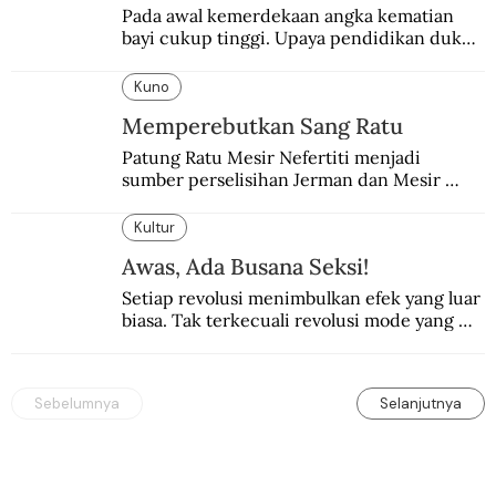
Pada awal kemerdekaan angka kematian 
bayi cukup tinggi. Upaya pendidikan dukun 
pun dilakukan lewat Proyek Serpong.
Kuno
Memperebutkan Sang Ratu
Patung Ratu Mesir Nefertiti menjadi 
sumber perselisihan Jerman dan Mesir 
selama puluhan tahun.
Kultur
Awas, Ada Busana Seksi!
Setiap revolusi menimbulkan efek yang luar 
biasa. Tak terkecuali revolusi mode yang 
seksi-seksi.
Sebelumnya
Selanjutnya