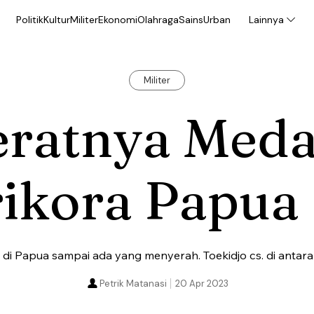
Politik
Kultur
Militer
Ekonomi
Olahraga
Sains
Urban
Lainnya
Militer
eratnya Med
rikora Papua
n di Papua sampai ada yang menyerah. Toekidjo cs. di antara
Petrik Matanasi
20 Apr 2023