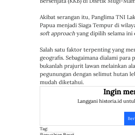
Bersenjata (KKB) di Disrtik Mugi-Mam,
Akibat serangan itu, Panglima TNI L
Papua menjadi Siaga Tempur di wilay
soft approach 
yang dipilih selama ini 
Salah satu faktor terpenting yang me
geografis. Sebagaimana dialami para 
bukanlah prajurit lawan melainkan al
pegunungan dengan selimut hutan le
mudah diketahui.
Ingin me
Langgani historia.id untu
Ber
Tag:
Papua
Irian Barat