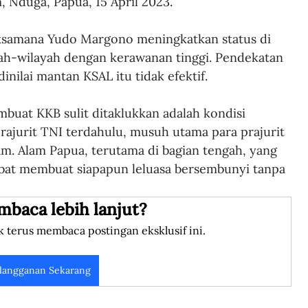
 Nduga, Papua, 15 April 2023. 
aksamana Yudo Margono meningkatkan status di 
ah-wilayah dengan kerawanan tinggi. Pendekatan 
dinilai mantan KSAL itu tidak efektif.  
mbuat KKB sulit ditaklukkan adalah kondisi 
prajurit TNI terdahulu, musuh utama para prajurit 
am. Alam Papua, terutama di bagian tengah, yang 
bat membuat siapapun leluasa bersembunyi tanpa 
mbaca lebih lanjut?
k terus membaca postingan eksklusif ini.
langganan Sekarang