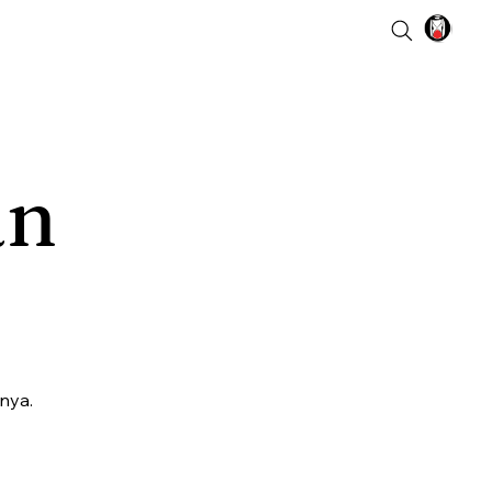
an
nya.