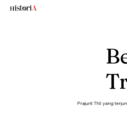
B
T
Prajurit TNI yang terju