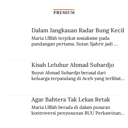
PREMIUM
Dalam Jangkauan Radar Bung Kecil
Candu untuk Revolusi Indonesia
Maria Ullfah terpikat sosialisme pada 
pandangan pertama. Sutan Sjahrir jadi 
comblangnya.
Kisah Leluhur Ahmad Subardjo
Buyut Ahmad Subardjo berasal dari 
keluarga terpandang di Aceh yang terlibat 
persaingan kekuasaan. Dia memilih 
merantau ke Jawa dan menjadi pemuka 
agama Islam. Anaknya mengikuti jejaknya.
Agar Bahtera Tak Lekas Retak
Maria Ullfah berada di dalam pusaran 
kontroversi penyusunan RUU Perkawinan. 
Berbuah manis walau penuh kompromi.