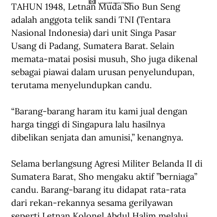
TAHUN 1948, Letnan Muda Sho Bun Seng 
Ladang bibit opium. (Gahetna).
adalah anggota telik sandi TNI (Tentara 
Nasional Indonesia) dari unit Singa Pasar 
Usang di Padang, Sumatera Barat. Selain 
memata-matai posisi musuh, Sho juga dikenal 
sebagai piawai dalam urusan penyelundupan, 
terutama menyelundupkan candu. 
“Barang-barang haram itu kami jual dengan 
harga tinggi di Singapura lalu hasilnya 
dibelikan senjata dan amunisi,” kenangnya.
Selama berlangsung Agresi Militer Belanda II di 
Sumatera Barat, Sho mengaku aktif ”berniaga” 
candu. Barang-barang itu didapat rata-rata 
dari rekan-rekannya sesama gerilyawan 
seperti Letnan Kolonel Abdul Halim melalui 