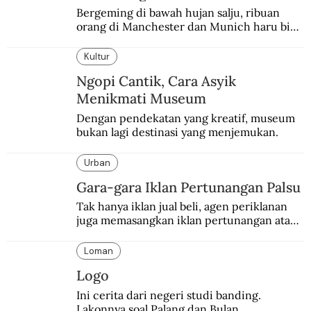
Bergeming di bawah hujan salju, ribuan 
orang di Manchester dan Munich haru biru 
mengenang 60 tahun tragedi yang 
menimpa MU.
Kultur
Ngopi Cantik, Cara Asyik
Menikmati Museum
Dengan pendekatan yang kreatif, museum 
bukan lagi destinasi yang menjemukan.
Urban
Gara-gara Iklan Pertunangan Palsu
Tak hanya iklan jual beli, agen periklanan 
juga memasangkan iklan pertunangan atau 
pernikahan. Ini kisah Hamid yang 
memasang iklan pertunangan palsu.
Loman
Logo
Ini cerita dari negeri studi banding. 
Lakonnya soal Palang dan Bulan.