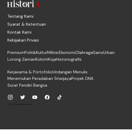
Tentang Kami
Syarat & Ketentuan
Kontak Kami
Kebijakan Privasi
Premium
Politik
Kultur
Militer
Ekonomi
Olahraga
Sains
Urban
Lorong Zaman
Kolom
Koja
Historiografis
Kerjasama & Portofolio
Undangan Menulis
Menemukan Peradaban Sriwijaya
Proyek DNA
Surat Pendiri Bangsa
© 2026, PT. Media Digital Historia.