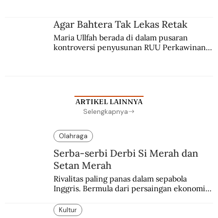
merantau ke Jawa dan menjadi pemuka 
agama Islam. Anaknya mengikuti jejaknya.
Agar Bahtera Tak Lekas Retak
Maria Ullfah berada di dalam pusaran 
kontroversi penyusunan RUU Perkawinan. 
Berbuah manis walau penuh kompromi.
ARTIKEL LAINNYA
Selengkapnya
Olahraga
Serba-serbi Derbi Si Merah dan
Setan Merah
Rivalitas paling panas dalam sepabola 
Inggris. Bermula dari persaingan ekonomi 
dan industri.
Kultur