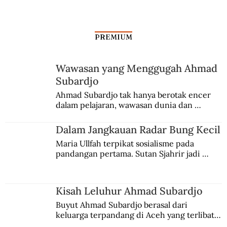
PREMIUM
Wawasan yang Menggugah Ahmad
Aksi Koboi Jenderal Moestopo
Subardjo
Ahmad Subardjo tak hanya berotak encer 
dalam pelajaran, wawasan dunia dan 
kesadaran kebangsaannya tumbuh berkat 
Jules Verne, Multatuli, hingga Sun Yat-sen.
Dalam Jangkauan Radar Bung Kecil
Maria Ullfah terpikat sosialisme pada 
pandangan pertama. Sutan Sjahrir jadi 
comblangnya.
Kisah Leluhur Ahmad Subardjo
Buyut Ahmad Subardjo berasal dari 
keluarga terpandang di Aceh yang terlibat 
persaingan kekuasaan. Dia memilih 