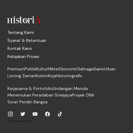
Tentang Kami
Syarat & Ketentuan
Kontak Kami
Kebijakan Privasi
Premium
Politik
Kultur
Militer
Ekonomi
Olahraga
Sains
Urban
Lorong Zaman
Kolom
Koja
Historiografis
Kerjasama & Portofolio
Undangan Menulis
Menemukan Peradaban Sriwijaya
Proyek DNA
Surat Pendiri Bangsa
© 2026, PT. Media Digital Historia.