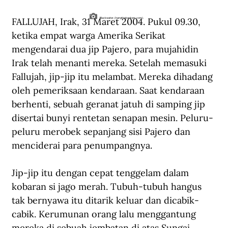
FALLUJAH, Irak, 31 Maret 2004. Pukul 09.30, 
Blackwater. (hangthebankers.com).
ketika empat warga Amerika Serikat 
mengendarai dua jip Pajero, para mujahidin 
Irak telah menanti mereka. Setelah memasuki 
Fallujah, jip-jip itu melambat. Mereka dihadang 
oleh pemeriksaan kendaraan. Saat kendaraan 
berhenti, sebuah geranat jatuh di samping jip 
disertai bunyi rentetan senapan mesin. Peluru-
peluru merobek sepanjang sisi Pajero dan 
menciderai para penumpangnya.
Jip-jip itu dengan cepat tenggelam dalam 
kobaran si jago merah. Tubuh-tubuh hangus 
tak bernyawa itu ditarik keluar dan dicabik-
cabik. Kerumunan orang lalu menggantung 
mereka di sebuah jembatan di atas Sungai 