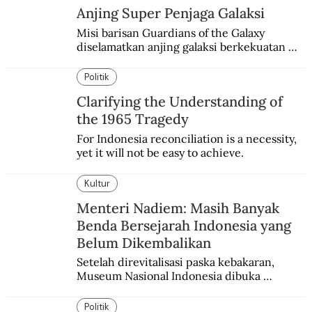
Anjing Super Penjaga Galaksi
Misi barisan Guardians of the Galaxy 
diselamatkan anjing galaksi berkekuatan 
super. Karakter yang terinspirasi dari Laika 
si martir antariksa Soviet.
Politik
Clarifying the Understanding of
the 1965 Tragedy
For Indonesia reconciliation is a necessity, 
yet it will not be easy to achieve.
Kultur
Menteri Nadiem: Masih Banyak
Benda Bersejarah Indonesia yang
Belum Dikembalikan
Setelah direvitalisasi paska kebakaran, 
Museum Nasional Indonesia dibuka 
kembali. Bertepatan dengan perhelatan 
Pameran Repatriasi 2024.
Politik