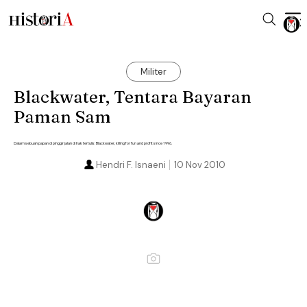
Militer
Blackwater, Tentara Bayaran
Paman Sam
Dalam sebuah papan di pinggir jalan di Irak tertulis: Blackwater, killing for fun and profit since 1996.
Hendri F. Isnaeni
10 Nov 2010