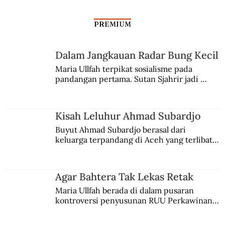
PREMIUM
Dalam Jangkauan Radar Bung Kecil
Maria Ullfah terpikat sosialisme pada 
pandangan pertama. Sutan Sjahrir jadi 
comblangnya.
Kisah Leluhur Ahmad Subardjo
Buyut Ahmad Subardjo berasal dari 
keluarga terpandang di Aceh yang terlibat 
persaingan kekuasaan. Dia memilih 
merantau ke Jawa dan menjadi pemuka 
agama Islam. Anaknya mengikuti jejaknya.
Agar Bahtera Tak Lekas Retak
Maria Ullfah berada di dalam pusaran 
kontroversi penyusunan RUU Perkawinan. 
Berbuah manis walau penuh kompromi.