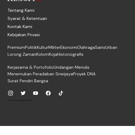
Tentang Kami
Syarat & Ketentuan
Kontak Kami
Kebijakan Privasi
Premium
Politik
Kultur
Militer
Ekonomi
Olahraga
Sains
Urban
Lorong Zaman
Kolom
Koja
Historiografis
Kerjasama & Portofolio
Undangan Menulis
Menemukan Peradaban Sriwijaya
Proyek DNA
Surat Pendiri Bangsa
© 2026, PT. Media Digital Historia.