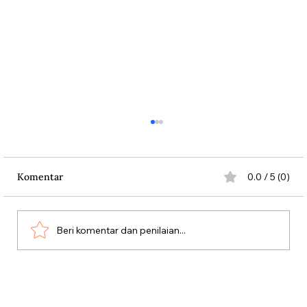
Komentar
0.0 / 5 (0)
Beri komentar dan penilaian...
Aksi Koboi Jenderal Moestopo