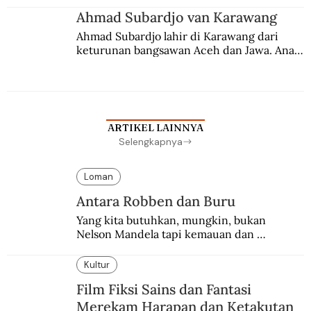
Ahmad Subardjo van Karawang
Ahmad Subardjo lahir di Karawang dari 
keturunan bangsawan Aceh dan Jawa. Anak 
kesayangan mantri polisi ini pindah ke 
Batavia untuk melanjutkan pendidikan di 
sekolah Belanda.
ARTIKEL LAINNYA
Selengkapnya
Loman
Antara Robben dan Buru
Yang kita butuhkan, mungkin, bukan 
Nelson Mandela tapi kemauan dan 
keberanian untuk menebus dosa masa lalu 
dengan berbagai cara yang bisa memenuhi 
Kultur
rasa keadilan.
Film Fiksi Sains dan Fantasi
Merekam Harapan dan Ketakutan