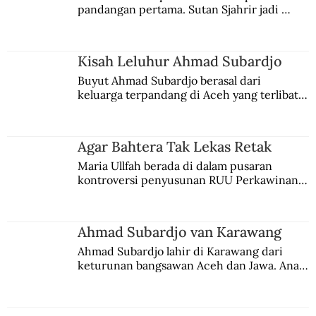
pandangan pertama. Sutan Sjahrir jadi 
comblangnya.
Kisah Leluhur Ahmad Subardjo
Buyut Ahmad Subardjo berasal dari 
keluarga terpandang di Aceh yang terlibat 
persaingan kekuasaan. Dia memilih 
merantau ke Jawa dan menjadi pemuka 
agama Islam. Anaknya mengikuti jejaknya.
Agar Bahtera Tak Lekas Retak
Maria Ullfah berada di dalam pusaran 
kontroversi penyusunan RUU Perkawinan. 
Berbuah manis walau penuh kompromi.
Ahmad Subardjo van Karawang
Ahmad Subardjo lahir di Karawang dari 
keturunan bangsawan Aceh dan Jawa. Anak 
kesayangan mantri polisi ini pindah ke 
Batavia untuk melanjutkan pendidikan di 
sekolah Belanda.