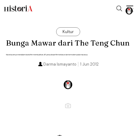
Kultur
Bunga Mawar dari The Teng Chun
Keseriusannya mendalami dunia film membuahkan JIF, perusahaan film terbesar dan termodern pada masanya.
Darma Ismayanto
1 Jun 2012