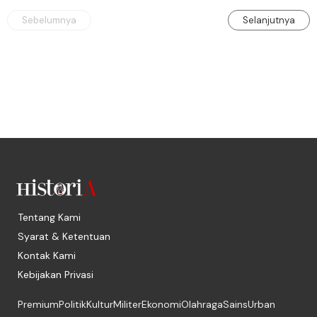
rasa keadilan.
Sebelumnya
Selanjutnya
Tentang Kami
Syarat & Ketentuan
Kontak Kami
Kebijakan Privasi
Premium
Politik
Kultur
Militer
Ekonomi
Olahraga
Sains
Urban