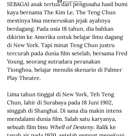
SEBAGAI anak tertua dari pengusaha hasil bumi 
Ilustrasi: Micha Rainer Pali
kaya bernama The Kim Le, The Teng Chun 
mestinya bisa meneruskan jejak ayahnya 
berdagang. Pada usia 18 tahun, dia bahkan 
dikirim ke Amerika untuk belajar ilmu dagang 
di New York. Tapi minat Teng Chun justru 
tercurah pada dunia film setelah, bersama Fred 
Young, seorang sutradara peranakan 
Tionghoa, belajar menulis skenario di Palmer 
Play Theatre.
Lima tahun tinggal di New York, Teh Teng 
Chun, lahir di Surabaya pada 18 Juni 1902, 
singgah di Shanghai. Di sana dia makin intens 
mendalami dunia film. Salah satu karyanya, 
sebuah film bisu 
Whell of Desteny
. Balik ke 
tanah air pada 1930, setelah sempat menekuni 