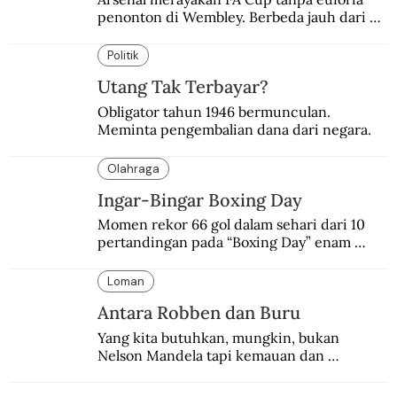
penonton di Wembley. Berbeda jauh dari 
suasana final di stadion ikonik itu 97 tahun 
silam.
Politik
Utang Tak Terbayar?
Obligator tahun 1946 bermunculan. 
Meminta pengembalian dana dari negara.
Olahraga
Ingar-Bingar Boxing Day
Momen rekor 66 gol dalam sehari dari 10 
pertandingan pada “Boxing Day” enam 
dekade lalu. Termasuk kekalahan pahit 
Manchester United 6-1.
Loman
Antara Robben dan Buru
Yang kita butuhkan, mungkin, bukan 
Nelson Mandela tapi kemauan dan 
keberanian untuk menebus dosa masa lalu 
dengan berbagai cara yang bisa memenuhi 