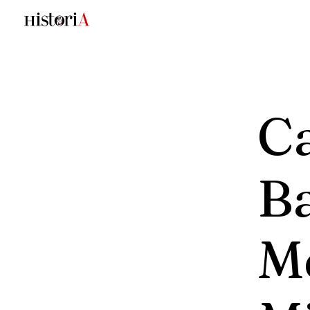
C
Ba
M