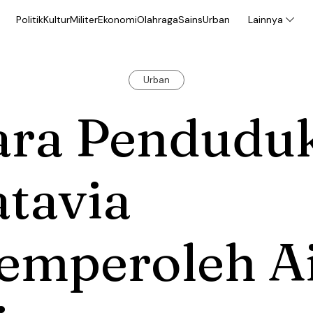
Politik
Kultur
Militer
Ekonomi
Olahraga
Sains
Urban
Lainnya
Urban
ara Pendudu
tavia
emperoleh A