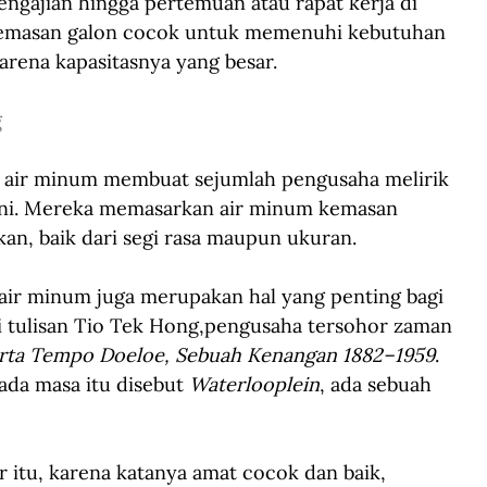
engajian hingga pertemuan atau rapat kerja di 
kemasan galon cocok untuk memenuhi kebutuhan 
rena kapasitasnya yang besar.
g
 air minum membuat sejumlah pengusaha melirik 
 ini. Mereka memasarkan air minum kemasan 
an, baik dari segi rasa maupun ukuran.
 air minum juga merupakan hal yang penting bagi 
ari tulisan Tio Tek Hong,pengusaha tersohor zaman 
rta Tempo Doeloe, Sebuah Kenangan 1882–1959
. 
ada masa itu disebut 
Waterlooplein
, ada sebuah 
 itu, karena katanya amat cocok dan baik, 