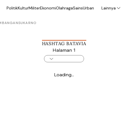
Politik
Kultur
Militer
Ekonomi
Olahraga
Sains
Urban
Lainnya
MBANGAN
SUKARNO
HASHTAG BATAVIA
Halaman 1
Loading...