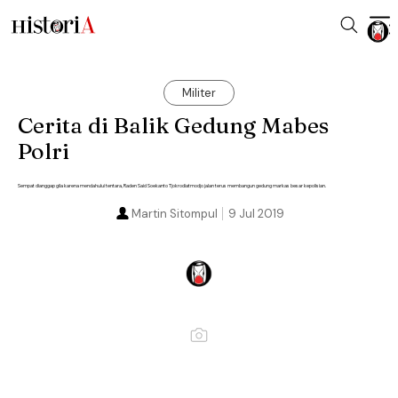
Militer
Cerita di Balik Gedung Mabes
Polri
Sempat dianggap gila karena mendahului tentara, Raden Said Soekanto Tjokrodiatmodjo jalan terus membangun gedung markas besar kepolisian.
Martin Sitompul
9 Jul 2019