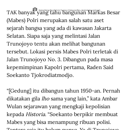
TAK banyak yang tahu bangunan Markas Besar 
Gedung Markas Besar Polri di Jl. Trunojoyo 3, Kebayoran Baru, Jakarta Selatan. (polri.go.id).
(Mabes) Polri merupakan salah satu aset 
sejarah bangsa yang ada di kawasan Jakarta 
Selatan. Siapa saja yang melintasi Jalan 
Trunojoyo tentu akan melihat bangunan 
tersebut. Lokasi persis Mabes Polri terletak di 
Jalan Trunojoyo No. 3. Dibangun pada masa 
kepemimpinan Kapolri pertama, Raden Said 
Soekanto Tjokrodiatmodjo. 
“[Gedung] itu dibangun tahun 19
50
-
an. Pernah 
dikatakan gila 
lho
 sama yang lain
,” kata Ambar 
Wulan sejarawan yang mengkaji kepolisian 
kepada 
Historia
. 
“Soekanto berpikir membuat 
Mabes yang bisa menampung ribuan polisi. 
Tentara 
s
aja itu belum punya. Ya di Trunojoyo 