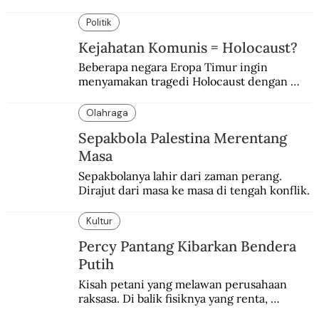
Dimanfaatkan kelompok tertentu demi 
tujuan politik.
Politik
Kejahatan Komunis = Holocaust?
Beberapa negara Eropa Timur ingin 
menyamakan tragedi Holocaust dengan 
kejahatan komunis Soviet.
Olahraga
Sepakbola Palestina Merentang
Masa
Sepakbolanya lahir dari zaman perang. 
Dirajut dari masa ke masa di tengah konflik.
Kultur
Percy Pantang Kibarkan Bendera
Putih
Kisah petani yang melawan perusahaan 
raksasa. Di balik fisiknya yang renta, 
semangat perlawanannya berapi-api.