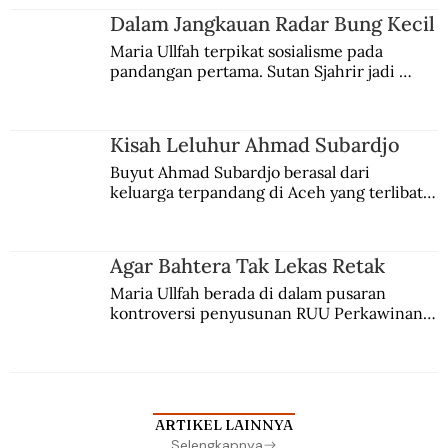
Jules Verne, Multatuli, hingga Sun Yat-sen.
Dalam Jangkauan Radar Bung Kecil
Maria Ullfah terpikat sosialisme pada 
pandangan pertama. Sutan Sjahrir jadi 
comblangnya.
Kisah Leluhur Ahmad Subardjo
Buyut Ahmad Subardjo berasal dari 
keluarga terpandang di Aceh yang terlibat 
persaingan kekuasaan. Dia memilih 
merantau ke Jawa dan menjadi pemuka 
agama Islam. Anaknya mengikuti jejaknya.
Agar Bahtera Tak Lekas Retak
Maria Ullfah berada di dalam pusaran 
kontroversi penyusunan RUU Perkawinan. 
Berbuah manis walau penuh kompromi.
ARTIKEL LAINNYA
Selengkapnya