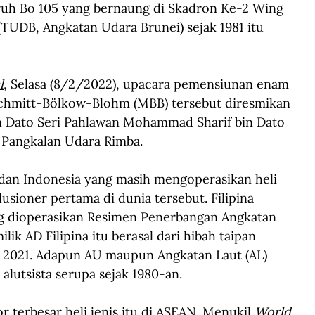
uruh Bo 105 yang bernaung di Skadron Ke-2 Wing 
(TUDB, Angkatan Udara Brunei) sejak 1981 itu 
l
, Selasa (8/2/2022), upacara pemensiunan enam 
schmitt-Bölkow-Blohm (MBB) tersebut diresmikan 
n Dato Seri Pahlawan Mohammad Sharif bin Dato 
 Pangkalan Udara Rimba.
na dan Indonesia yang masih mengoperasikan heli 
lusioner pertama di dunia tersebut. Filipina 
ang dioperasikan Resimen Penerbangan Angkatan 
lik AD Filipina itu berasal dari hibah taipan 
i 2021. Adapun AU maupun Angkatan Laut (AL) 
alutsista serupa sejak 1980-an.
r terbesar heli jenis itu di ASEAN. Menukil
World 