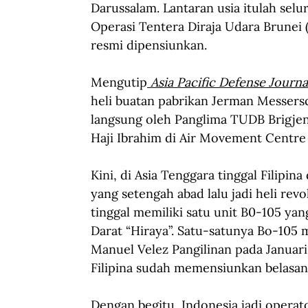
Darussalam. Lantaran usia itulah sel
Operasi Tentera Diraja Udara Brunei 
resmi dipensiunkan.
Mengutip
Asia Pacific Defense Journa
heli buatan pabrikan Jerman Messer
langsung oleh Panglima TUDB Brigje
Haji Ibrahim di Air Movement Centre
Kini, di Asia Tenggara tinggal Filipi
yang setengah abad lalu jadi heli revo
tinggal memiliki satu unit B0-105 y
Darat “Hiraya”. Satu-satunya Bo-105 mi
Manuel Velez Pangilinan pada Januar
Filipina sudah memensiunkan belasan 
Dengan begitu, Indonesia jadi operato