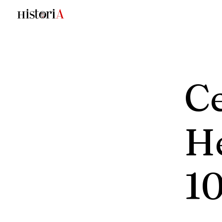
Ce
H
1