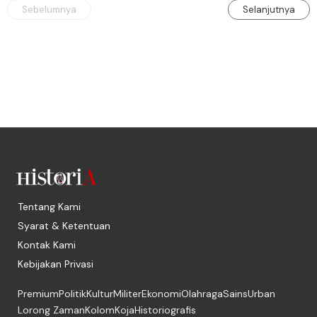
Sebelumnya
Selanjutnya
Tentang Kami
Syarat & Ketentuan
Kontak Kami
Kebijakan Privasi
Premium
Politik
Kultur
Militer
Ekonomi
Olahraga
Sains
Urban
Lorong Zaman
Kolom
Koja
Historiografis