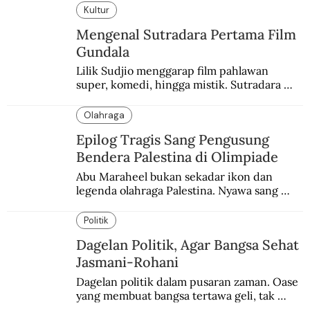
Kultur
Mengenal Sutradara Pertama Film
Gundala
Lilik Sudjio menggarap film pahlawan 
super, komedi, hingga mistik. Sutradara 
terbaik yang kurang dilirik.
Olahraga
Epilog Tragis Sang Pengusung
Bendera Palestina di Olimpiade
Abu Maraheel bukan sekadar ikon dan 
legenda olahraga Palestina. Nyawa sang 
Olimpian tak tertolong setelah Israel 
memblokade Rafah.
Politik
Dagelan Politik, Agar Bangsa Sehat
Jasmani-Rohani
Dagelan politik dalam pusaran zaman. Oase 
yang membuat bangsa tertawa geli, tak 
melulu nyeri.