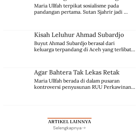
Maria Ullfah terpikat sosialisme pada 
pandangan pertama. Sutan Sjahrir jadi 
comblangnya.
Kisah Leluhur Ahmad Subardjo
Buyut Ahmad Subardjo berasal dari 
keluarga terpandang di Aceh yang terlibat 
persaingan kekuasaan. Dia memilih 
merantau ke Jawa dan menjadi pemuka 
agama Islam. Anaknya mengikuti jejaknya.
Agar Bahtera Tak Lekas Retak
Maria Ullfah berada di dalam pusaran 
kontroversi penyusunan RUU Perkawinan. 
Berbuah manis walau penuh kompromi.
ARTIKEL LAINNYA
Selengkapnya