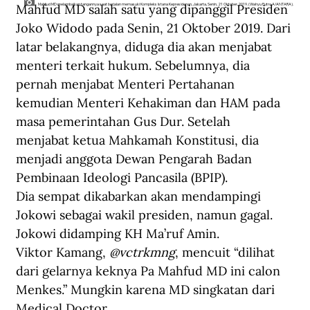
Mahfud MD salah satu yang dipanggil Presiden 
Mahfud MD melambaikan tangannya saat berjalan memasuki Kompleks Istana Kepresidenan, Jakarta, Senin, 21 Oktober 2019. (Wahyu Putro A/ANTARA).
Joko Widodo pada Senin, 21 Oktober 2019. Dari 
latar belakangnya, diduga dia akan menjabat 
menteri terkait hukum. Sebelumnya, dia 
pernah menjabat Menteri Pertahanan 
kemudian Menteri Kehakiman dan HAM pada 
masa pemerintahan Gus Dur. Setelah 
menjabat ketua Mahkamah Konstitusi, dia 
menjadi anggota Dewan Pengarah Badan 
Pembinaan Ideologi Pancasila (BPIP). 
Dia 
sempat dikabarkan akan mendampingi 
Jokowi sebagai wakil presiden, namun gagal. 
Jokowi didamping KH Ma’ruf Amin.
Viktor Kamang, 
@vctrkmng
, mencuit “dilihat 
dari gelarnya keknya Pa Mahfud MD ini calon 
Menkes.” Mungkin karena MD singkatan dari 
Medical Doctor. 