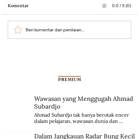
Komentar
0.0 / 5 (0)
Beri komentar dan penilaian...
Dari Srebrenica ke Palestina
PREMIUM
Wawasan yang Menggugah Ahmad
Subardjo
Ahmad Subardjo tak hanya berotak encer 
dalam pelajaran, wawasan dunia dan 
kesadaran kebangsaannya tumbuh berkat 
Jules Verne, Multatuli, hingga Sun Yat-sen.
Dalam Jangkauan Radar Bung Kecil