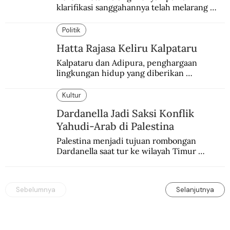
klarifikasi sanggahannya telah melarang 
seminar sejarah di Universitas Negeri 
Malang.
Politik
Hatta Rajasa Keliru Kalpataru
Kalpataru dan Adipura, penghargaan 
lingkungan hidup yang diberikan 
pemerintah setiap tahun kepada dua pihak 
yang berbeda.
Kultur
Dardanella Jadi Saksi Konflik
Yahudi-Arab di Palestina
Palestina menjadi tujuan rombongan 
Dardanella saat tur ke wilayah Timur 
Tengah. Di sana mereka menjadi saksi 
ketegangan antara orang Yahudi dan 
penduduk Arab.
Sebelumnya
Selanjutnya