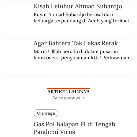
Kisah Leluhur Ahmad Subardjo
Buyut Ahmad Subardjo berasal dari 
keluarga terpandang di Aceh yang terlibat 
persaingan kekuasaan. Dia memilih 
merantau ke Jawa dan menjadi pemuka 
agama Islam. Anaknya mengikuti jejaknya.
Agar Bahtera Tak Lekas Retak
Maria Ullfah berada di dalam pusaran 
kontroversi penyusunan RUU Perkawinan. 
Berbuah manis walau penuh kompromi.
ARTIKEL LAINNYA
Selengkapnya
Olahraga
Gas Pol Balapan F1 di Tengah
Pandemi Virus