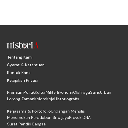
Tentang Kami
Syarat & Ketentuan
Kontak Kami
Kebijakan Privasi
Premium
Politik
Kultur
Militer
Ekonomi
Olahraga
Sains
Urban
Lorong Zaman
Kolom
Koja
Historiografis
Kerjasama & Portofolio
Undangan Menulis
Menemukan Peradaban Sriwijaya
Proyek DNA
Surat Pendiri Bangsa