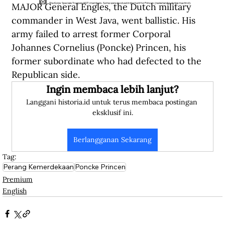
MAJOR General Engles, the Dutch military 
The Korps Speciale Troepen (KST) members. Some were involved in the hunt for Princen. (nederlandssekrijgsmacht.nl).
commander in West Java, went ballistic. His 
army failed to arrest former Corporal 
Johannes Cornelius (Poncke) Princen, his 
former subordinate who had defected to the 
Republican side.
Ingin membaca lebih lanjut?
Langgani historia.id untuk terus membaca postingan 
eksklusif ini.
Berlangganan Sekarang
Tag:
Perang Kemerdekaan
Poncke Princen
Premium
English