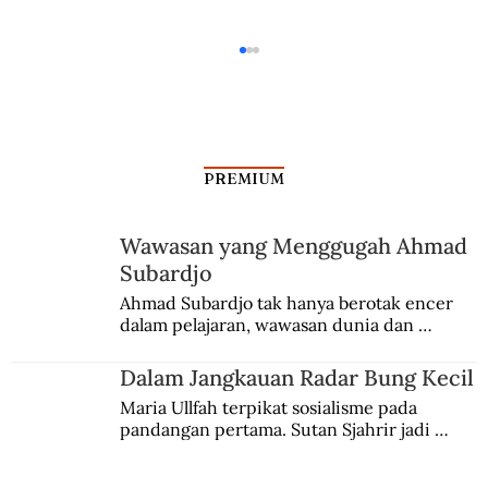
PREMIUM
Wawasan yang Menggugah Ahmad
Subardjo
Dalam Jangkauan Radar Bung Kecil
Ahmad Subardjo tak hanya berotak encer 
dalam pelajaran, wawasan dunia dan 
kesadaran kebangsaannya tumbuh berkat 
Jules Verne, Multatuli, hingga Sun Yat-sen.
Dalam Jangkauan Radar Bung Kecil
Maria Ullfah terpikat sosialisme pada 
pandangan pertama. Sutan Sjahrir jadi 
comblangnya.