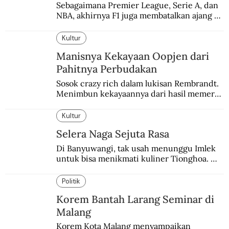
Sebagaimana Premier League, Serie A, dan 
NBA, akhirnya F1 juga membatalkan ajang 
balapannya. Menghindari pengalaman 
enam dekade lampau.
Kultur
Manisnya Kekayaan Oopjen dari
Pahitnya Perbudakan
Sosok crazy rich dalam lukisan Rembrandt. 
Menimbun kekayaannya dari hasil memeras 
keringat para budak.
Kultur
Selera Naga Sejuta Rasa
Di Banyuwangi, tak usah menunggu Imlek 
untuk bisa menikmati kuliner Tionghoa. 
Ada pasar kuliner khas yang digelar tiap 
pekan.
Politik
Korem Bantah Larang Seminar di
Malang
Korem Kota Malang menyampaikan 