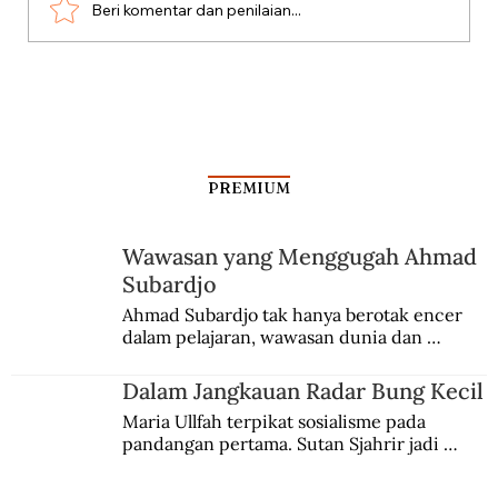
Beri komentar dan penilaian...
Kabinet Bayangan Tan Malaka
PREMIUM
Wawasan yang Menggugah Ahmad
Subardjo
Ahmad Subardjo tak hanya berotak encer 
dalam pelajaran, wawasan dunia dan 
kesadaran kebangsaannya tumbuh berkat 
Jules Verne, Multatuli, hingga Sun Yat-sen.
Dalam Jangkauan Radar Bung Kecil
Maria Ullfah terpikat sosialisme pada 
pandangan pertama. Sutan Sjahrir jadi 
comblangnya.