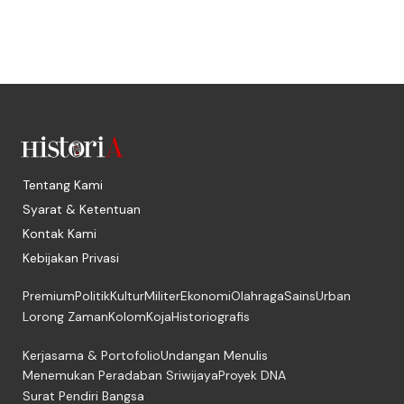
Tentang Kami
Syarat & Ketentuan
Kontak Kami
Kebijakan Privasi
Premium
Politik
Kultur
Militer
Ekonomi
Olahraga
Sains
Urban
Lorong Zaman
Kolom
Koja
Historiografis
Kerjasama & Portofolio
Undangan Menulis
Menemukan Peradaban Sriwijaya
Proyek DNA
Surat Pendiri Bangsa