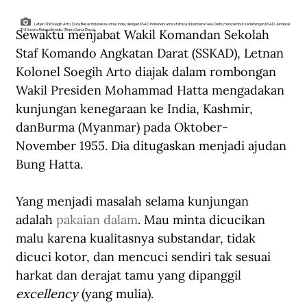
Letjen TNI Soegih Arto, Duta Besar Indonesia untuk India, dengan KSAD India bersama stafnya di bandara New Delhi, menyambut kedatangan KSAD Jenderal
Sewaktu menjabat Wakil Komandan Sekolah 
TNI Surono Reksodimedjo. (Repro Sanul Daca).
Staf Komando Angkatan Darat (SSKAD), Letnan 
Kolonel Soegih Arto diajak dalam rombongan 
Wakil Presiden Mohammad Hatta mengadakan 
kunjungan kenegaraan ke India, Kashmir, 
danBurma (Myanmar) pada Oktober-
November 1955. Dia ditugaskan menjadi ajudan 
Bung Hatta.
Yang menjadi masalah selama kunjungan 
adalah 
pakaian dalam
. Mau minta dicucikan 
malu karena kualitasnya substandar, tidak 
dicuci kotor, dan mencuci sendiri tak sesuai 
harkat dan derajat tamu yang dipanggil 
excellency 
(yang mulia). 