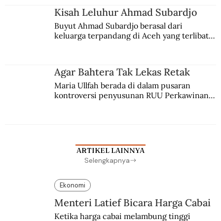
Kisah Leluhur Ahmad Subardjo
Buyut Ahmad Subardjo berasal dari 
keluarga terpandang di Aceh yang terlibat 
persaingan kekuasaan. Dia memilih 
merantau ke Jawa dan menjadi pemuka 
agama Islam. Anaknya mengikuti jejaknya.
Agar Bahtera Tak Lekas Retak
Maria Ullfah berada di dalam pusaran 
kontroversi penyusunan RUU Perkawinan. 
Berbuah manis walau penuh kompromi.
ARTIKEL LAINNYA
Selengkapnya
Ekonomi
Menteri Latief Bicara Harga Cabai
Ketika harga cabai melambung tinggi 