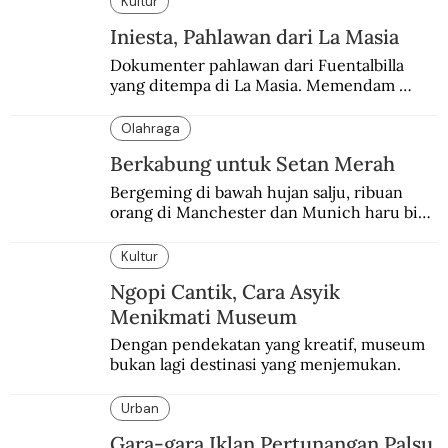
Kultur
Iniesta, Pahlawan dari La Masia
Dokumenter pahlawan dari Fuentalbilla 
yang ditempa di La Masia. Memendam 
beban psikis di balik sifatnya yang kalem 
dan dingin.
Olahraga
Berkabung untuk Setan Merah
Bergeming di bawah hujan salju, ribuan 
orang di Manchester dan Munich haru biru 
mengenang 60 tahun tragedi yang 
menimpa MU.
Kultur
Ngopi Cantik, Cara Asyik
Menikmati Museum
Dengan pendekatan yang kreatif, museum 
bukan lagi destinasi yang menjemukan.
Urban
Gara-gara Iklan Pertunangan Palsu