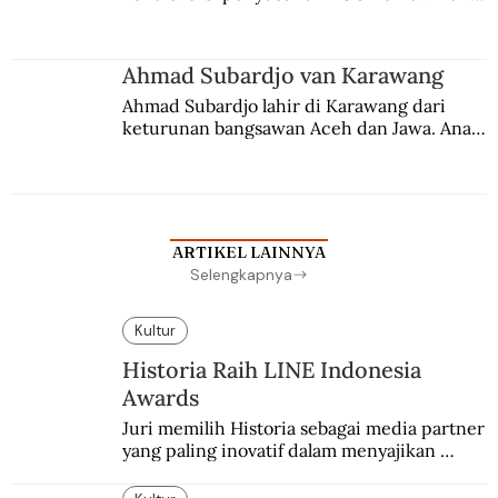
Berbuah manis walau penuh kompromi.
Ahmad Subardjo van Karawang
Ahmad Subardjo lahir di Karawang dari 
keturunan bangsawan Aceh dan Jawa. Anak 
kesayangan mantri polisi ini pindah ke 
Batavia untuk melanjutkan pendidikan di 
sekolah Belanda.
ARTIKEL LAINNYA
Selengkapnya
Kultur
Historia Raih LINE Indonesia
Awards
Juri memilih Historia sebagai media partner 
yang paling inovatif dalam menyajikan 
konten sejarah populer