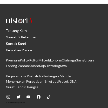
Tentang Kami
Syarat & Ketentuan
Kontak Kami
Kebijakan Privasi
Premium
Politik
Kultur
Militer
Ekonomi
Olahraga
Sains
Urban
Lorong Zaman
Kolom
Koja
Historiografis
Kerjasama & Portofolio
Undangan Menulis
Menemukan Peradaban Sriwijaya
Proyek DNA
Surat Pendiri Bangsa
© 2026, PT. Media Digital Historia.