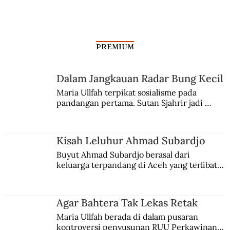
Silang Sengkarut Perjalanan Pulang
Odysseus
PREMIUM
Dalam Jangkauan Radar Bung Kecil
Maria Ullfah terpikat sosialisme pada 
pandangan pertama. Sutan Sjahrir jadi 
comblangnya.
Kisah Leluhur Ahmad Subardjo
Buyut Ahmad Subardjo berasal dari 
keluarga terpandang di Aceh yang terlibat 
persaingan kekuasaan. Dia memilih 
merantau ke Jawa dan menjadi pemuka 
agama Islam. Anaknya mengikuti jejaknya.
Agar Bahtera Tak Lekas Retak
Maria Ullfah berada di dalam pusaran 
kontroversi penyusunan RUU Perkawinan. 