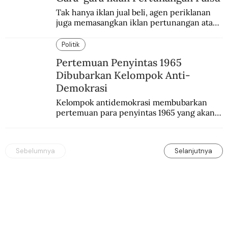
Tak hanya iklan jual beli, agen periklanan 
juga memasangkan iklan pertunangan atau 
pernikahan. Ini kisah Hamid yang 
memasang iklan pertunangan palsu.
Politik
Pertemuan Penyintas 1965
Dibubarkan Kelompok Anti-
Demokrasi
Kelompok antidemokrasi membubarkan 
pertemuan para penyintas 1965 yang akan 
mengikuti simposium nasional yang bakal 
diselenggarakan pemerintah.
Sebelumnya
Selanjutnya