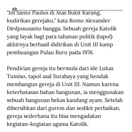
"Ini Santo Paulus di Atas Bukit Karang, 
Lukas Tumiso, ketiga dari kiri, bersama Monsignor Andreas Sol dari Keuskupan Amboina dan beberapa tapol lainnya pada 1978. (Dok. Lukas Tumiso).
kudirikan gerejaku," kata Romo Alexander 
Dirdjosusanto bangga. Sebuah gereja Katolik 
yang layak bagi para tahanan politik (tapol) 
akhirnya berhasil didirikan di Unit III kamp 
pembuangan Pulau Buru pada 1976.
Pendirian gereja itu bermula dari ide Lukas 
Tumiso, tapol asal Surabaya yang hendak 
membangun gereja di Unit III. Namun karena 
keterbatasan bahan bangunan, ia menggunakan 
sebuah bangunan bekas kandang ayam. Setelah 
dibersihkan dari gurem dan sedikit perbaikan, 
gereja sederhana itu bisa mengadakan 
kegiatan-kegiatan agama Katolik.