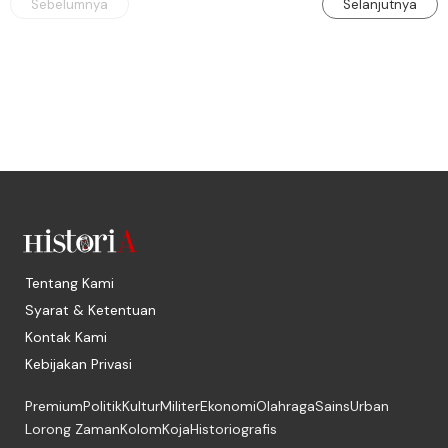
Sebelumnya
Selanjutnya
Tentang Kami
Syarat & Ketentuan
Kontak Kami
Kebijakan Privasi
Premium
Politik
Kultur
Militer
Ekonomi
Olahraga
Sains
Urban
Lorong Zaman
Kolom
Koja
Historiografis