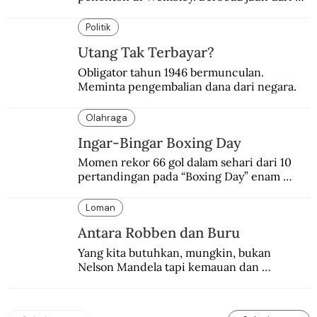
suasana final di stadion ikonik itu 97 tahun 
silam.
Politik
Utang Tak Terbayar?
Obligator tahun 1946 bermunculan. 
Meminta pengembalian dana dari negara.
Olahraga
Ingar-Bingar Boxing Day
Momen rekor 66 gol dalam sehari dari 10 
pertandingan pada “Boxing Day” enam 
dekade lalu. Termasuk kekalahan pahit 
Manchester United 6-1.
Loman
Antara Robben dan Buru
Yang kita butuhkan, mungkin, bukan 
Nelson Mandela tapi kemauan dan 
keberanian untuk menebus dosa masa lalu 
dengan berbagai cara yang bisa memenuhi 
rasa keadilan.