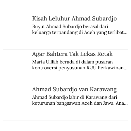
comblangnya.
Kisah Leluhur Ahmad Subardjo
Buyut Ahmad Subardjo berasal dari 
keluarga terpandang di Aceh yang terlibat 
persaingan kekuasaan. Dia memilih 
merantau ke Jawa dan menjadi pemuka 
agama Islam. Anaknya mengikuti jejaknya.
Agar Bahtera Tak Lekas Retak
Maria Ullfah berada di dalam pusaran 
kontroversi penyusunan RUU Perkawinan. 
Berbuah manis walau penuh kompromi.
Ahmad Subardjo van Karawang
Ahmad Subardjo lahir di Karawang dari 
keturunan bangsawan Aceh dan Jawa. Anak 
kesayangan mantri polisi ini pindah ke 
Batavia untuk melanjutkan pendidikan di 
sekolah Belanda.