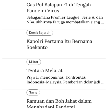
Gas Pol Balapan F1 di Tengah
Pandemi Virus
Sebagaimana Premier League, Serie A, dan 
NBA, akhirnya F1 juga membatalkan ajang 
balapannya. Menghindari pengalaman 
enam dekade lampau.
Komik Sejarah
Kapolri Pertama Itu Bernama
Soekanto
Militer
Tentara Melarat
Psywar mendominasi Konfrontasi 
Indonesia-Malaysia. Pemberian dolar jadi 
salah satu bentuk yang sering digunakan.
Sains
Ramuan dan Roh Jahat dalam
Menghadapi Pandemi