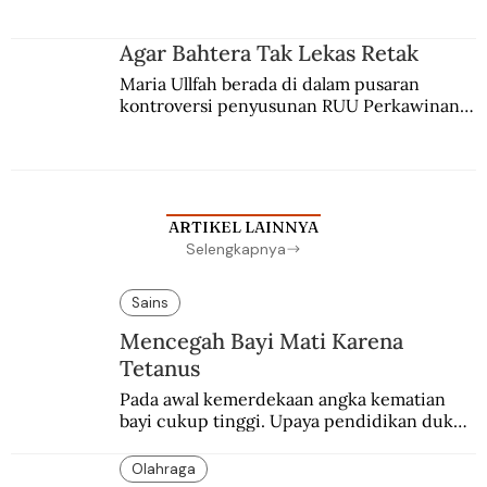
merantau ke Jawa dan menjadi pemuka 
agama Islam. Anaknya mengikuti jejaknya.
Agar Bahtera Tak Lekas Retak
Maria Ullfah berada di dalam pusaran 
kontroversi penyusunan RUU Perkawinan. 
Berbuah manis walau penuh kompromi.
ARTIKEL LAINNYA
Selengkapnya
Sains
Mencegah Bayi Mati Karena
Tetanus
Pada awal kemerdekaan angka kematian 
bayi cukup tinggi. Upaya pendidikan dukun 
pun dilakukan lewat Proyek Serpong.
Olahraga