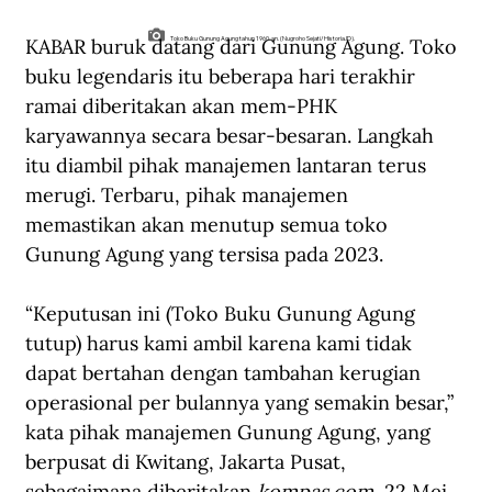
KABAR buruk datang dari Gunung Agung. Toko 
Toko Buku Gunung Agung tahun 1960-an. (Nugroho Sejati/Historia.ID).
buku legendaris itu beberapa hari terakhir 
ramai diberitakan akan mem-PHK 
karyawannya secara besar-besaran. Langkah 
itu diambil pihak manajemen lantaran terus 
merugi. Terbaru, pihak manajemen 
memastikan akan menutup semua toko 
Gunung Agung yang tersisa pada 2023. 
“Keputusan ini (Toko Buku Gunung Agung 
tutup) harus kami ambil karena kami tidak 
dapat bertahan dengan tambahan kerugian 
operasional per bulannya yang semakin besar,” 
kata pihak manajemen Gunung Agung, yang 
berpusat di Kwitang, Jakarta Pusat, 
sebagaimana diberitakan 
kompas
.
com
, 22 Mei 