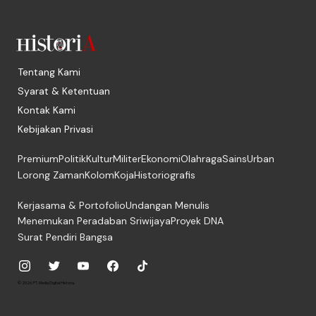
Tentang Kami
Syarat & Ketentuan
Kontak Kami
Kebijakan Privasi
Premium
Politik
Kultur
Militer
Ekonomi
Olahraga
Sains
Urban
Lorong Zaman
Kolom
Koja
Historiografis
Kerjasama & Portofolio
Undangan Menulis
Menemukan Peradaban Sriwijaya
Proyek DNA
Surat Pendiri Bangsa
© 2026, PT. Media Digital Historia.