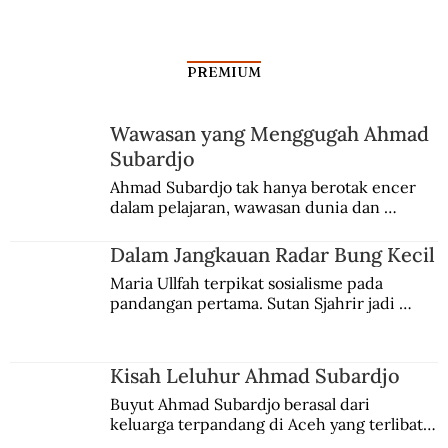
PREMIUM
Wawasan yang Menggugah Ahmad
Subardjo
Ahmad Subardjo tak hanya berotak encer 
dalam pelajaran, wawasan dunia dan 
kesadaran kebangsaannya tumbuh berkat 
Jules Verne, Multatuli, hingga Sun Yat-sen.
Dalam Jangkauan Radar Bung Kecil
Maria Ullfah terpikat sosialisme pada 
pandangan pertama. Sutan Sjahrir jadi 
comblangnya.
Kisah Leluhur Ahmad Subardjo
Buyut Ahmad Subardjo berasal dari 
keluarga terpandang di Aceh yang terlibat 
persaingan kekuasaan. Dia memilih 