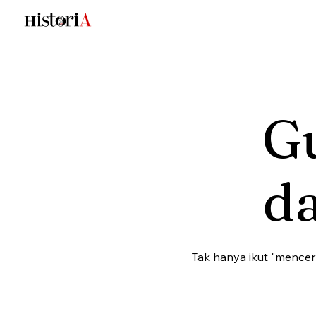
G
d
Tak hanya ikut "mence