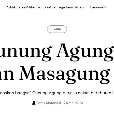
Politik
Kultur
Militer
Ekonomi
Olahraga
Sains
Urban
Lainnya
Politik
unung Agung
an Masagung
rdaskan bangsa", Gunung Agung berjasa dalam perebutan Ir
Petrik Matanasi
24 Mei 2023