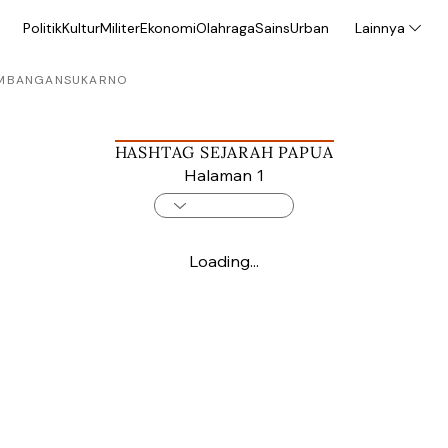
Politik
Kultur
Militer
Ekonomi
Olahraga
Sains
Urban
Lainnya
MBANGAN
SUKARNO
HASHTAG SEJARAH PAPUA
Halaman 1
Loading...