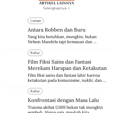
ARTIKEL LAINNYA
Selengkapnya
Loman
Antara Robben dan Buru
Yang kita butuhkan, mungkin, bukan 
Nelson Mandela tapi kemauan dan 
keberanian untuk menebus dosa masa lalu 
dengan berbagai cara yang bisa memenuhi 
Kultur
rasa keadilan.
Film Fiksi Sains dan Fantasi
Merekam Harapan dan Ketakutan
Film fiksi sains dan fantasi lahir karena 
ketakutan pada komunisme, nuklir, dan 
dunia yang terkomputerisasi.
Kultur
Konfrontasi dengan Masa Lalu
Trauma akibat G30S bukan tak mungkin 
sembuh. Hanya saja, maukah kita 