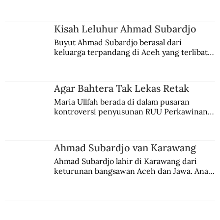
comblangnya.
Membahayakan Portugis
Kisah Leluhur Ahmad Subardjo
Buyut Ahmad Subardjo berasal dari 
keluarga terpandang di Aceh yang terlibat 
persaingan kekuasaan. Dia memilih 
merantau ke Jawa dan menjadi pemuka 
agama Islam. Anaknya mengikuti jejaknya.
Agar Bahtera Tak Lekas Retak
Maria Ullfah berada di dalam pusaran 
kontroversi penyusunan RUU Perkawinan. 
Berbuah manis walau penuh kompromi.
Ahmad Subardjo van Karawang
Ahmad Subardjo lahir di Karawang dari 
keturunan bangsawan Aceh dan Jawa. Anak 
kesayangan mantri polisi ini pindah ke 
Batavia untuk melanjutkan pendidikan di 
sekolah Belanda.