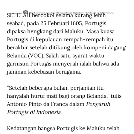
SETELAH bercokol selama kurang lebih 
Litografi pertempuran armada kapal VOC melawan Portugis di lautan Cochin, India. Foto: Atlas van der Hem/Istimewa.
seabad, pada 25 Februari 1605, Portugis 
dipaksa hengkang dari Maluku. Masa kuasa 
Portugis di kepulauan rempah-rempah itu 
berakhir setelah ditikung oleh kompeni dagang 
Belanda (VOC). Salah satu syarat waktu 
garnisun Portugis menyerah ialah bahwa ada 
jaminan kebebasan beragama.
“Setelah beberapa bulan, perjanjian itu 
hanyalah huruf mati bagi orang Belanda,” tulis 
Antonio Pinto da Franca dalam 
Pengaruh 
Portugis di Indonesia
.
Kedatangan bangsa Portugis ke Maluku telah 