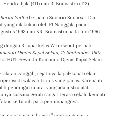
I Hendradjala (411) dan RI Bramastra (412).
Berita Yudha
 bernama Sunario Sunarsal. Dia 
t yang dilakukan oleh RI Nanggala pada 
gustus 1963 dan KRI Bramastra pada Juni 1966.
 dengan 3 kapal kelas W tersebut pernah 
mando Djenis Kapal Selam, 12 September 1967 
nitia HUT Sewindu Komando Djenis Kapal Selam. 
ralatan canggih, sejatinya kapal-kapal selam 
operasi di wilayah tropis yang panas. Karena itu 
lih pendingin udara, yang ada justru alat 
tunya suasana gerah sangat terasa sekali, kendati 
 fokus ke tubuh para penumpangnya.
ain cucian yang diperas,” ungkap Sunario.