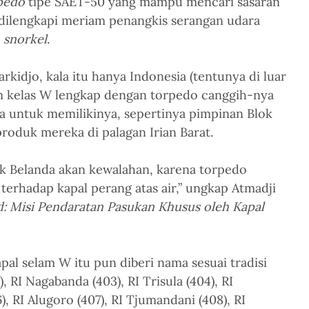
pedo
 tipe SAET-50 yang mampu mencari sasaran 
a dilengkapi meriam penangkis serangan udara 
 
snorkel
.
rkidjo, kala itu hanya Indonesia (tentunya di luar 
am kelas W lengkap dengan torpedo canggih-nya 
a untuk memilikinya, sepertinya pimpinan Blok 
roduk mereka di palagan Irian Barat.
ak Belanda akan kewalahan, karena torpedo 
 terhadap kapal perang atas air,” ungkap Atmadji 
: Misi Pendaratan Pasukan Khusus oleh Kapal 
apal selam W itu pun diberi nama sesuai tradisi 
), RI Nagabanda (403), RI Trisula (404), RI 
, RI Alugoro (407), RI Tjumandani (408), RI 