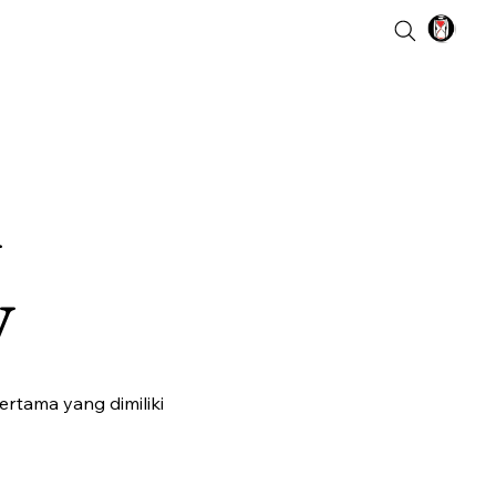
l
y
rtama yang dimiliki