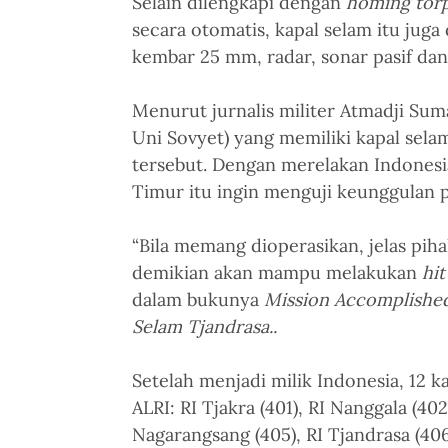
Selain dilengkapi dengan 
homing tor
secara otomatis, kapal selam itu jug
kembar 25 mm, radar, sonar pasif dan
Menurut jurnalis militer Atmadji Suma
Uni Sovyet) yang memiliki kapal sel
tersebut. Dengan merelakan Indonesi
Timur itu ingin menguji keunggulan p
“Bila memang dioperasikan, jelas pih
demikian akan mampu melakukan 
hit
dalam bukunya 
Mission Accomplished
Selam Tjandrasa.
. 
Setelah menjadi milik Indonesia, 12 k
ALRI: RI Tjakra (401), RI Nanggala (402
Nagarangsang (405), RI Tjandrasa (406)