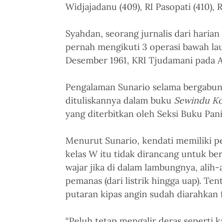
Widjajadanu (409), RI Pasopati (410), R
Syahdan, seorang jurnalis dari harian 
pernah mengikuti 3 operasi bawah lau
Desember 1961, KRI Tjudamani pada A
Pengalaman Sunario selama bergabung
dituliskannya dalam buku 
Sewindu Ko
yang diterbitkan oleh Seksi Buku Pa
Menurut Sunario, kendati memiliki pe
kelas W itu tidak dirancang untuk ber
wajar jika di dalam lambungnya, alih-a
pemanas (dari listrik hingga uap). Ten
putaran kipas angin sudah diarahkan
“Peluh tetap mengalir deras seperti k