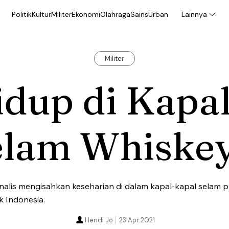
Politik
Kultur
Militer
Ekonomi
Olahraga
Sains
Urban
Lainnya
Militer
dup di Kapa
elam Whiske
alis mengisahkan keseharian di dalam kapal-kapal selam pe
 Indonesia.
Hendi Jo
23 Apr 2021