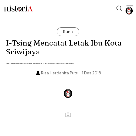
Kuno
I-Tsing Mencatat Letak Ibu Kota
Sriwijaya
Biksu Tiongkok ini memberi petunjuk di mana letak ibu kota Sriwijaya yang menjadi perdebatan.
Risa Herdahita Putri
1 Des 2018