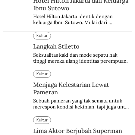
Hotel Hilton Jakarta dan Keluarga
Ibnu Sutowo
Hotel Hilton Jakarta identik dengan 
keluarga Ibnu Sutowo. Mulai dari 
kepemilikan hotel hingga skandal berdarah 
pada malam tahun baru.
Kultur
Langkah Stiletto
Seksualitas kaki dan mode sepatu hak 
tinggi mereka ulang identitas perempuan.
Kultur
Menjaga Kelestarian Lewat
Pameran
Sebuah pameran yang tak semata untuk 
merespon kondisi kekinian, tapi juga untuk 
menghidupkan sekaligus mengabadikan 
Balai Budaya selaku tempat bersejarah 
Kultur
dalam dunia seni-budaya bangsa.
Lima Aktor Berjubah Superman