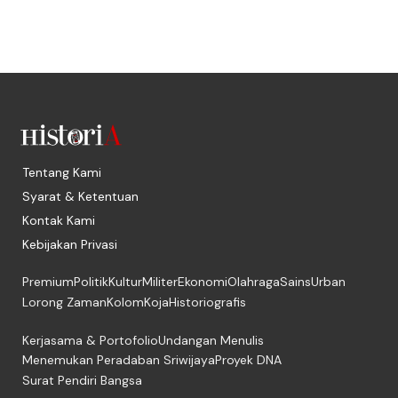
Tentang Kami
Syarat & Ketentuan
Kontak Kami
Kebijakan Privasi
Premium
Politik
Kultur
Militer
Ekonomi
Olahraga
Sains
Urban
Lorong Zaman
Kolom
Koja
Historiografis
Kerjasama & Portofolio
Undangan Menulis
Menemukan Peradaban Sriwijaya
Proyek DNA
Surat Pendiri Bangsa