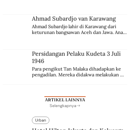
Berbuah manis walau penuh kompromi.
Ahmad Subardjo van Karawang
Ahmad Subardjo lahir di Karawang dari 
keturunan bangsawan Aceh dan Jawa. Anak 
kesayangan mantri polisi ini pindah ke 
Batavia untuk melanjutkan pendidikan di 
sekolah Belanda.
Persidangan Pelaku Kudeta 3 Juli
1946
Para pengikut Tan Malaka dihadapkan ke 
pengadilan. Mereka didakwa melakukan 
penculikan Sutan Sjahrir dan berupaya 
menggulingkan pemerintahan.
ARTIKEL LAINNYA
Selengkapnya
Urban