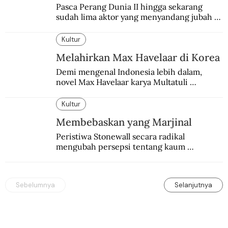
Pasca Perang Dunia II hingga sekarang 
sudah lima aktor yang menyandang jubah 
Superman. Siapa yang paling difavoritkan 
para penggemarnya?
Kultur
Melahirkan Max Havelaar di Korea
Demi mengenal Indonesia lebih dalam, 
novel Max Havelaar karya Multatuli 
diterjemahkan ke dalam bahasa Korea.
Kultur
Membebaskan yang Marjinal
Peristiwa Stonewall secara radikal 
mengubah persepsi tentang kaum 
homoseksual di Amerika dan di seluruh 
dunia.
Sebelumnya
Selanjutnya