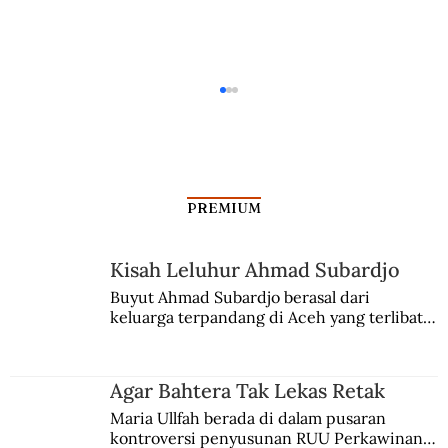
PREMIUM
Kisah Leluhur Ahmad Subardjo
Buyut Ahmad Subardjo berasal dari 
keluarga terpandang di Aceh yang terlibat 
Bentuk Kerajaan Sriwijaya Berdasarkan
persaingan kekuasaan. Dia memilih 
Catatan I-Tsing
merantau ke Jawa dan menjadi pemuka 
agama Islam. Anaknya mengikuti jejaknya.
Agar Bahtera Tak Lekas Retak
Maria Ullfah berada di dalam pusaran 
kontroversi penyusunan RUU Perkawinan. 