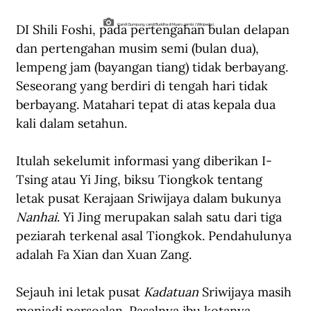
DI Shili Foshi, pada pertengahan bulan delapan 
Candi Gumpung, candi Buddha di Muaro Jambi. (Wikipedia).
dan pertengahan musim semi (bulan dua), 
lempeng jam (bayangan tiang) tidak berbayang. 
Seseorang yang berdiri di tengah hari tidak 
berbayang. Matahari tepat di atas kepala dua 
kali dalam setahun.
Itulah sekelumit informasi yang diberikan I-
Tsing atau Yi Jing, biksu Tiongkok tentang 
letak pusat Kerajaan Sriwijaya dalam bukunya 
Nanhai
. Yi Jing merupakan salah satu dari tiga 
peziarah terkenal asal Tiongkok. Pendahulunya 
adalah Fa Xian dan Xuan Zang.
Sejauh ini letak pusat 
Kadatuan 
Sriwijaya masih 
menjadi persoalan. Pasalnya ibu kotanya 