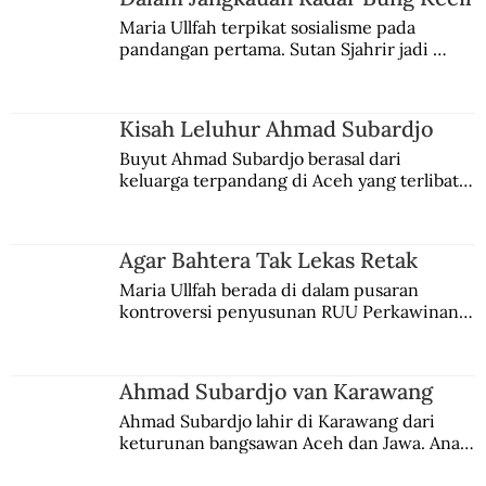
Maria Ullfah terpikat sosialisme pada 
pandangan pertama. Sutan Sjahrir jadi 
Silang Sengkarut Perjalanan Pulang
comblangnya.
Odysseus
Kisah Leluhur Ahmad Subardjo
Buyut Ahmad Subardjo berasal dari 
keluarga terpandang di Aceh yang terlibat 
persaingan kekuasaan. Dia memilih 
merantau ke Jawa dan menjadi pemuka 
agama Islam. Anaknya mengikuti jejaknya.
Agar Bahtera Tak Lekas Retak
Maria Ullfah berada di dalam pusaran 
kontroversi penyusunan RUU Perkawinan. 
Berbuah manis walau penuh kompromi.
Ahmad Subardjo van Karawang
Ahmad Subardjo lahir di Karawang dari 
keturunan bangsawan Aceh dan Jawa. Anak 
kesayangan mantri polisi ini pindah ke 