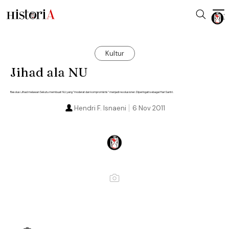
Kultur
Jihad ala NU
Resolusi Jihad melawan Sekutu membuat NU yang "moderat dan kompromistis" menjadi revolusioner. Diperingati sebagai Hari Santri.
Hendri F. Isnaeni
6 Nov 2011