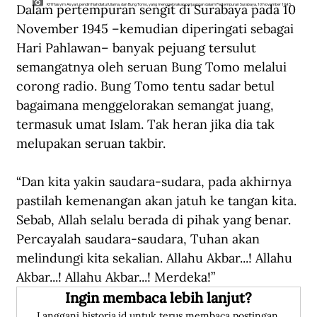
Dalam pertempuran sengit di Surabaya pada 10 
KH Hasyim Asyari, pendiri Nahdlatul Ulama, dan Bung Tomo, yang menggelorakan perjuangan dalam Pertempuran Surabaya, 10 November 1945.
November 1945 –kemudian diperingati sebagai 
Hari Pahlawan– banyak pejuang tersulut 
semangatnya oleh seruan Bung Tomo melalui 
corong radio. Bung Tomo tentu sadar betul 
bagaimana menggelorakan semangat juang, 
termasuk umat Islam. Tak heran jika dia tak 
melupakan seruan takbir.
“Dan kita yakin saudara-sudara, pada akhirnya 
pastilah kemenangan akan jatuh ke tangan kita. 
Sebab, Allah selalu berada di pihak yang benar. 
Percayalah saudara-saudara, Tuhan akan 
melindungi kita sekalian. Allahu Akbar...! Allahu 
Akbar...! Allahu Akbar...! Merdeka!”
Ingin membaca lebih lanjut?
Langgani historia.id untuk terus membaca postingan 