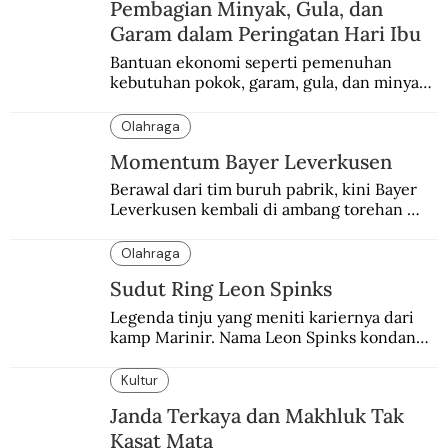
Pembagian Minyak, Gula, dan
Garam dalam Peringatan Hari Ibu
Bantuan ekonomi seperti pemenuhan 
kebutuhan pokok, garam, gula, dan minyak 
menjadi salah satu perhatian dalam 
peringatan Hari Ibu.
Olahraga
Momentum Bayer Leverkusen
Berawal dari tim buruh pabrik, kini Bayer 
Leverkusen kembali di ambang torehan 
“treble”. Sempat diejek dengan julukan 
“Neverkusen”.
Olahraga
Sudut Ring Leon Spinks
Legenda tinju yang meniti kariernya dari 
kamp Marinir. Nama Leon Spinks kondang 
setelah mencuri gelar dunia milik 
Muhammad Ali.
Kultur
Janda Terkaya dan Makhluk Tak
Kasat Mata