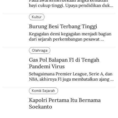
Pada awal kemerdekaan angka kematian 
bayi cukup tinggi. Upaya pendidikan dukun 
pun dilakukan lewat Proyek Serpong.
Kultur
Burung Besi Terbang Tinggi
Kegagalan demi kegagalan menjadi bagian 
dari sejarah perkembangan pesawat 
terbang.
Olahraga
Gas Pol Balapan F1 di Tengah
Pandemi Virus
Sebagaimana Premier League, Serie A, dan 
NBA, akhirnya F1 juga membatalkan ajang 
balapannya. Menghindari pengalaman 
enam dekade lampau.
Komik Sejarah
Kapolri Pertama Itu Bernama
Soekanto