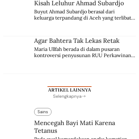
Kisah Leluhur Ahmad Subardjo
Buyut Ahmad Subardjo berasal dari 
keluarga terpandang di Aceh yang terlibat 
persaingan kekuasaan. Dia memilih 
merantau ke Jawa dan menjadi pemuka 
agama Islam. Anaknya mengikuti jejaknya.
Agar Bahtera Tak Lekas Retak
Maria Ullfah berada di dalam pusaran 
kontroversi penyusunan RUU Perkawinan. 
Berbuah manis walau penuh kompromi.
ARTIKEL LAINNYA
Selengkapnya
Sains
Mencegah Bayi Mati Karena
Tetanus