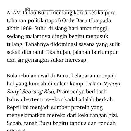
ALAM Pulau Buru memang keras ketika para 
Para tapol tengah beristirahat sambil menikmati singkong parut dan lalapan. (Repro Nyanyi Sunyi Seorang Bisu).
tahanan politik (tapol) Orde Baru tiba pada 
akhir 1969. Suhu di siang hari amat tinggi, 
sedang malamnya dingin begitu menusuk 
tulang. Tanahnya didominasi savana yang sulit 
sekali ditanami. Jika hujan, jalanan berlumpur 
dan air genangan sukar meresap.
Bulan-bulan awal di Buru, kelaparan menjadi 
hal yang lumrah di dalam kamp. Dalam 
Nyanyi 
Sunyi Seorang Bisu, 
Pramoedya berkisah 
bahwa bertemu seekor kadal adalah berkah. 
Reptil ini menjadi sumber protein yang 
menyelamatkan mereka dari kekurangan gizi. 
Sebab, tanah Buru begitu tandus dan rendah 
mineral.