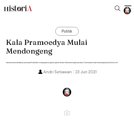
Politik
Kala Pramoedya Mulai
Mendongeng
Karena kamp kebanjiran, para tapol Pulau Buru mengungsi ke gubuk-gubuk di bukit. Ditemani singkong rebus, Pramoedya mulai mendongeng Nyai Ontosoroh.
Andri Setiawan
23 Jun 2021