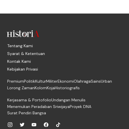
Tentang Kami
Syarat & Ketentuan
Kontak Kami
Kebijakan Privasi
Premium
Politik
Kultur
Militer
Ekonomi
Olahraga
Sains
Urban
Lorong Zaman
Kolom
Koja
Historiografis
Kerjasama & Portofolio
Undangan Menulis
Menemukan Peradaban Sriwijaya
Proyek DNA
Surat Pendiri Bangsa