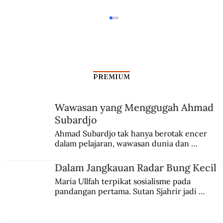
PREMIUM
Wawasan yang Menggugah Ahmad
Subardjo
Pramoedya Minta Karyanya
Ahmad Subardjo tak hanya berotak encer 
dalam pelajaran, wawasan dunia dan 
Dikembalikan
kesadaran kebangsaannya tumbuh berkat 
Jules Verne, Multatuli, hingga Sun Yat-sen.
Dalam Jangkauan Radar Bung Kecil
Maria Ullfah terpikat sosialisme pada 
pandangan pertama. Sutan Sjahrir jadi 
comblangnya.