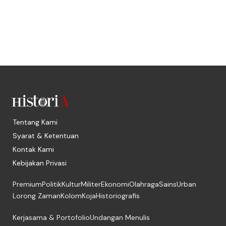
Tentang Kami
Syarat & Ketentuan
Kontak Kami
Kebijakan Privasi
Premium
Politik
Kultur
Militer
Ekonomi
Olahraga
Sains
Urban
Lorong Zaman
Kolom
Koja
Historiografis
Kerjasama & Portofolio
Undangan Menulis