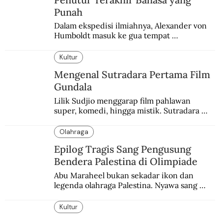
Punah
Dalam ekspedisi ilmiahnya, Alexander von 
Humboldt masuk ke gua tempat 
pemakaman suku yang telah punah. Seekor 
burung nuri diyakini sebagai penutur 
Kultur
terakhir bahasa suku itu.
Mengenal Sutradara Pertama Film
Gundala
Lilik Sudjio menggarap film pahlawan 
super, komedi, hingga mistik. Sutradara 
terbaik yang kurang dilirik.
Olahraga
Epilog Tragis Sang Pengusung
Bendera Palestina di Olimpiade
Abu Maraheel bukan sekadar ikon dan 
legenda olahraga Palestina. Nyawa sang 
Olimpian tak tertolong setelah Israel 
memblokade Rafah.
Kultur