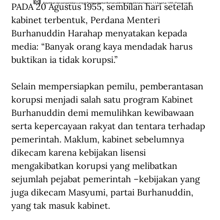
PADA 20 Agustus 1955, sembilan hari setelah 
Pelantikan dan pengambilan sumpah Perdana Menteri Burhanuddin Harahap di Istana Negara, 12 Agustus 1955. (Perpusnas RI).
kabinet terbentuk, Perdana Menteri 
Burhanuddin Harahap menyatakan kepada 
media: “Banyak orang kaya mendadak harus 
buktikan ia tidak korupsi.”
Selain mempersiapkan pemilu, pemberantasan 
korupsi menjadi salah satu program Kabinet 
Burhanuddin demi memulihkan kewibawaan 
serta kepercayaan rakyat dan tentara terhadap 
pemerintah. Maklum, kabinet sebelumnya 
dikecam karena kebijakan lisensi 
mengakibatkan korupsi yang melibatkan 
sejumlah pejabat pemerintah –kebijakan yang 
juga dikecam Masyumi, partai Burhanuddin, 
yang tak masuk kabinet.