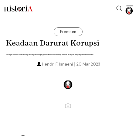
Premium
Keadaan Darurat Korupsi
Saking susahnya bikin undang-undang antikorupsi, perbuatan luar biasa ini pun harus ditangani dengan peraturan darurat.
Hendri F. Isnaeni
20 Mar 2023