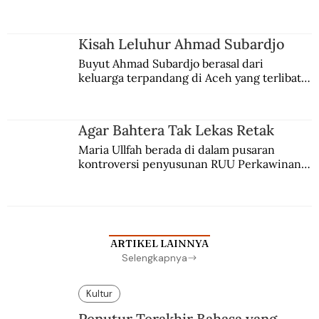
comblangnya.
Kisah Leluhur Ahmad Subardjo
Buyut Ahmad Subardjo berasal dari 
keluarga terpandang di Aceh yang terlibat 
persaingan kekuasaan. Dia memilih 
merantau ke Jawa dan menjadi pemuka 
agama Islam. Anaknya mengikuti jejaknya.
Agar Bahtera Tak Lekas Retak
Maria Ullfah berada di dalam pusaran 
kontroversi penyusunan RUU Perkawinan. 
Berbuah manis walau penuh kompromi.
ARTIKEL LAINNYA
Selengkapnya
Kultur
Penutur Terakhir Bahasa yang