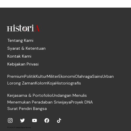
Tentang Kami
Syarat & Ketentuan
Kontak Kami
Kebijakan Privasi
Premium
Politik
Kultur
Militer
Ekonomi
Olahraga
Sains
Urban
Lorong Zaman
Kolom
Koja
Historiografis
Kerjasama & Portofolio
Undangan Menulis
Menemukan Peradaban Sriwijaya
Proyek DNA
Surat Pendiri Bangsa
© 2026, PT. Media Digital Historia.