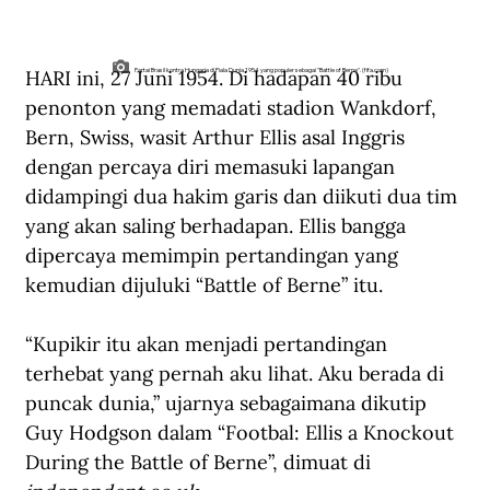
HARI ini, 27 Juni 1954. Di hadapan 40 ribu 
Partai Brasil kontra Hungaria di Piala Dunia 1954 yang populer sebagai "Battle of Berne". (fifa.com)
penonton yang memadati stadion Wankdorf, 
Bern, Swiss, wasit Arthur Ellis asal Inggris 
dengan percaya diri memasuki lapangan 
didampingi dua hakim garis dan diikuti dua tim 
yang akan saling berhadapan. Ellis bangga 
dipercaya memimpin pertandingan yang 
kemudian dijuluki “Battle of Berne” itu.  
“Kupikir itu akan menjadi pertandingan 
terhebat yang pernah aku lihat. Aku berada di 
puncak dunia,” ujarnya sebagaimana dikutip 
Guy Hodgson dalam “Footbal: Ellis a Knockout 
During the Battle of Berne”, dimuat di 