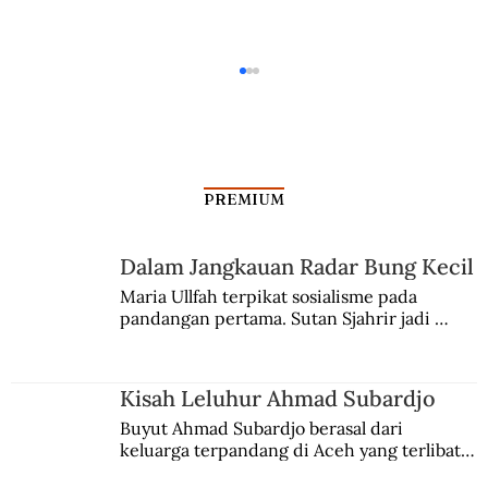
PREMIUM
Dalam Jangkauan Radar Bung Kecil
Klenik di Balik Final Italia vs Brasil
Maria Ullfah terpikat sosialisme pada 
pandangan pertama. Sutan Sjahrir jadi 
comblangnya.
Kisah Leluhur Ahmad Subardjo
Buyut Ahmad Subardjo berasal dari 
keluarga terpandang di Aceh yang terlibat 
persaingan kekuasaan. Dia memilih 