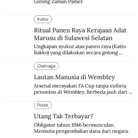
Lorong Zaman Pamer
Kultur
Ritual Panen Raya Kerajaan Adat
Marusu di Sulawesi Selatan
Ungkapan syukur atas panen raya (Katto 
Bakko) yang dilakukan secara gotong 
royong.
Olahraga
Lautan Manusia di Wembley
Arsenal merayakan FA Cup tanpa euforia 
penonton di Wembley. Berbeda jauh dari 
suasana final di stadion ikonik itu 97 tahun 
silam.
Politik
Utang Tak Terbayar?
Obligator tahun 1946 bermunculan. 
Meminta pengembalian dana dari negara.