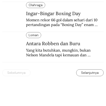
Olahraga
Ingar-Bingar Boxing Day
Momen rekor 66 gol dalam sehari dari 10 
pertandingan pada “Boxing Day” enam 
dekade lalu. Termasuk kekalahan pahit 
Manchester United 6-1.
Loman
Antara Robben dan Buru
Yang kita butuhkan, mungkin, bukan 
Nelson Mandela tapi kemauan dan 
keberanian untuk menebus dosa masa lalu 
dengan berbagai cara yang bisa memenuhi 
rasa keadilan.
Sebelumnya
Selanjutnya