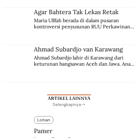
merantau ke Jawa dan menjadi pemuka 
agama Islam. Anaknya mengikuti jejaknya.
Agar Bahtera Tak Lekas Retak
Maria Ullfah berada di dalam pusaran 
kontroversi penyusunan RUU Perkawinan. 
Berbuah manis walau penuh kompromi.
Ahmad Subardjo van Karawang
Ahmad Subardjo lahir di Karawang dari 
keturunan bangsawan Aceh dan Jawa. Anak 
kesayangan mantri polisi ini pindah ke 
Batavia untuk melanjutkan pendidikan di 
sekolah Belanda.
ARTIKEL LAINNYA
Selengkapnya
Loman
Pamer