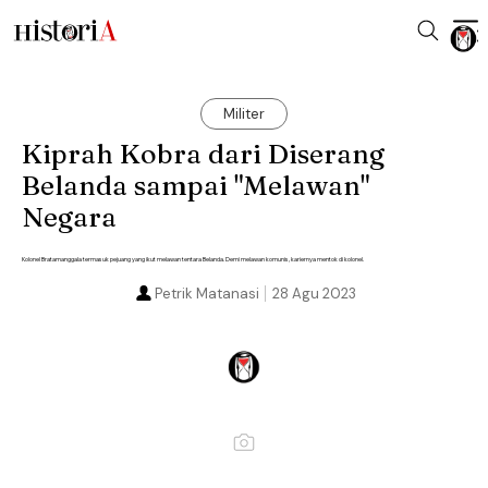
Militer
Kiprah Kobra dari Diserang
Belanda sampai "Melawan"
Negara
Kolonel Bratamanggala termasuk pejuang yang ikut melawan tentara Belanda. Demi melawan komunis, kariernya mentok di kolonel.
Petrik Matanasi
28 Agu 2023