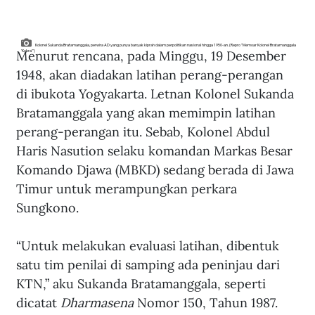
Kolonel Sukanda Bratamanggala, perwira AD yang punya banyak kiprah dalam perpolitikan nasional hingga 1950-an. (Repro "Memoar Kolonel Bratamanggala
Menurut rencana, pada Minggu, 19 Desember 
'Kobra'")
1948, akan diadakan latihan perang-perangan 
di ibukota Yogyakarta. Letnan Kolonel Sukanda 
Bratamanggala yang akan memimpin latihan 
perang-perangan itu. Sebab, Kolonel Abdul 
Haris Nasution selaku komandan Markas Besar 
Komando Djawa (MBKD) sedang berada di Jawa 
Timur untuk merampungkan perkara 
Sungkono. 
“Untuk melakukan evaluasi latihan, dibentuk 
satu tim penilai di samping ada peninjau dari 
KTN,” aku Sukanda Bratamanggala, seperti 
dicatat 
Dharmasena
 Nomor 150, Tahun 1987. 