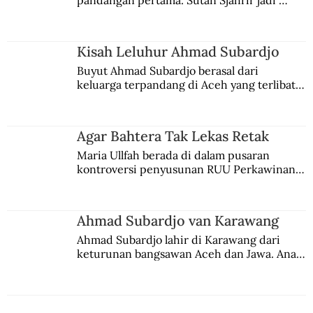
pandangan pertama. Sutan Sjahrir jadi 
comblangnya.
Kisah Leluhur Ahmad Subardjo
Buyut Ahmad Subardjo berasal dari 
keluarga terpandang di Aceh yang terlibat 
persaingan kekuasaan. Dia memilih 
merantau ke Jawa dan menjadi pemuka 
agama Islam. Anaknya mengikuti jejaknya.
Agar Bahtera Tak Lekas Retak
Maria Ullfah berada di dalam pusaran 
kontroversi penyusunan RUU Perkawinan. 
Berbuah manis walau penuh kompromi.
Ahmad Subardjo van Karawang
Ahmad Subardjo lahir di Karawang dari 
keturunan bangsawan Aceh dan Jawa. Anak 
kesayangan mantri polisi ini pindah ke 
Batavia untuk melanjutkan pendidikan di 
sekolah Belanda.