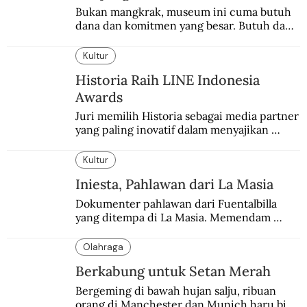
Bukan mangkrak, museum ini cuma butuh 
dana dan komitmen yang besar. Butuh dana 
40 milyar lagi.
Kultur
Historia Raih LINE Indonesia
Awards
Juri memilih Historia sebagai media partner 
yang paling inovatif dalam menyajikan 
konten sejarah populer
Kultur
Iniesta, Pahlawan dari La Masia
Dokumenter pahlawan dari Fuentalbilla 
yang ditempa di La Masia. Memendam 
beban psikis di balik sifatnya yang kalem 
dan dingin.
Olahraga
Berkabung untuk Setan Merah
Bergeming di bawah hujan salju, ribuan 
orang di Manchester dan Munich haru biru 