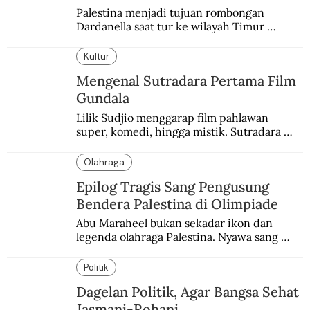
Palestina menjadi tujuan rombongan 
Dardanella saat tur ke wilayah Timur 
Tengah. Di sana mereka menjadi saksi 
ketegangan antara orang Yahudi dan 
Kultur
penduduk Arab.
Mengenal Sutradara Pertama Film
Gundala
Lilik Sudjio menggarap film pahlawan 
super, komedi, hingga mistik. Sutradara 
terbaik yang kurang dilirik.
Olahraga
Epilog Tragis Sang Pengusung
Bendera Palestina di Olimpiade
Abu Maraheel bukan sekadar ikon dan 
legenda olahraga Palestina. Nyawa sang 
Olimpian tak tertolong setelah Israel 
memblokade Rafah.
Politik
Dagelan Politik, Agar Bangsa Sehat
Jasmani-Rohani