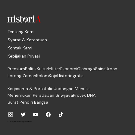
Tentang Kami
Syarat & Ketentuan
Kontak Kami
Kebijakan Privasi
Premium
Politik
Kultur
Militer
Ekonomi
Olahraga
Sains
Urban
Lorong Zaman
Kolom
Koja
Historiografis
Kerjasama & Portofolio
Undangan Menulis
Menemukan Peradaban Sriwijaya
Proyek DNA
Surat Pendiri Bangsa
© 2026, PT. Media Digital Historia.