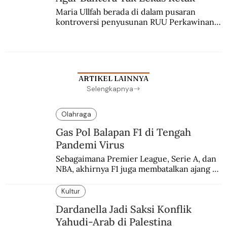
Maria Ullfah berada di dalam pusaran 
kontroversi penyusunan RUU Perkawinan. 
Berbuah manis walau penuh kompromi.
ARTIKEL LAINNYA
Selengkapnya
Olahraga
Gas Pol Balapan F1 di Tengah
Pandemi Virus
Sebagaimana Premier League, Serie A, dan 
NBA, akhirnya F1 juga membatalkan ajang 
balapannya. Menghindari pengalaman 
enam dekade lampau.
Kultur
Dardanella Jadi Saksi Konflik
Yahudi-Arab di Palestina