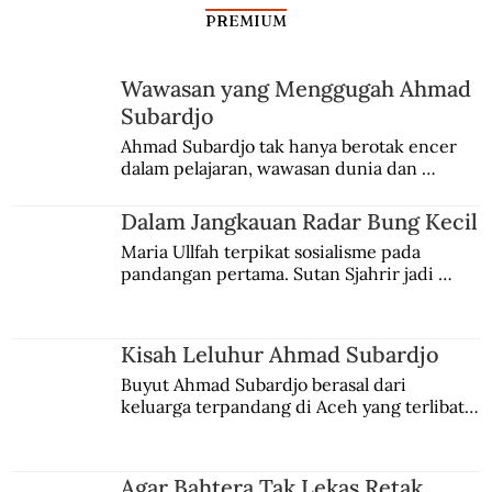
PREMIUM
Wawasan yang Menggugah Ahmad
Subardjo
Saat Proklamasi Berkumandang di
Ahmad Subardjo tak hanya berotak encer 
dalam pelajaran, wawasan dunia dan 
Serambi Mekah
kesadaran kebangsaannya tumbuh berkat 
Jules Verne, Multatuli, hingga Sun Yat-sen.
Dalam Jangkauan Radar Bung Kecil
Maria Ullfah terpikat sosialisme pada 
pandangan pertama. Sutan Sjahrir jadi 
comblangnya.
Kisah Leluhur Ahmad Subardjo
Buyut Ahmad Subardjo berasal dari 
keluarga terpandang di Aceh yang terlibat 
persaingan kekuasaan. Dia memilih 
merantau ke Jawa dan menjadi pemuka 
agama Islam. Anaknya mengikuti jejaknya.
Agar Bahtera Tak Lekas Retak