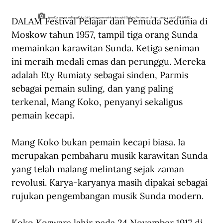
DALAM Festival Pelajar dan Pemuda Sedunia di 
Koko Koswara atau Mang Koko (kiri) sedang memainkan kecapi di Gedung Pertemuan Umum Jakarta pada 1951. (ANRI).
Moskow tahun 1957, tampil tiga orang Sunda 
memainkan karawitan Sunda. Ketiga seniman 
ini meraih medali emas dan perunggu. Mereka 
adalah Ety Rumiaty sebagai sinden, Parmis 
sebagai pemain suling, dan yang paling 
terkenal, Mang Koko, penyanyi sekaligus 
pemain kecapi.
Mang Koko bukan pemain kecapi biasa. Ia 
merupakan pembaharu musik karawitan Sunda 
yang telah malang melintang sejak zaman 
revolusi. Karya-karyanya masih dipakai sebagai 
rujukan pengembangan musik Sunda modern.
Koko Koswara lahir pada 24 November 1917 di 