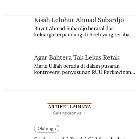
comblangnya.
Kisah Leluhur Ahmad Subardjo
Buyut Ahmad Subardjo berasal dari 
keluarga terpandang di Aceh yang terlibat 
persaingan kekuasaan. Dia memilih 
merantau ke Jawa dan menjadi pemuka 
agama Islam. Anaknya mengikuti jejaknya.
Agar Bahtera Tak Lekas Retak
Maria Ullfah berada di dalam pusaran 
kontroversi penyusunan RUU Perkawinan. 
Berbuah manis walau penuh kompromi.
ARTIKEL LAINNYA
Selengkapnya
Olahraga