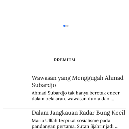
PREMIUM
Wawasan yang Menggugah Ahmad
Subardjo
Mengenang Dwitunggal Pembaharu Tari
Ahmad Subardjo tak hanya berotak encer 
dalam pelajaran, wawasan dunia dan 
Sunda
kesadaran kebangsaannya tumbuh berkat 
Jules Verne, Multatuli, hingga Sun Yat-sen.
Dalam Jangkauan Radar Bung Kecil
Maria Ullfah terpikat sosialisme pada 
pandangan pertama. Sutan Sjahrir jadi 