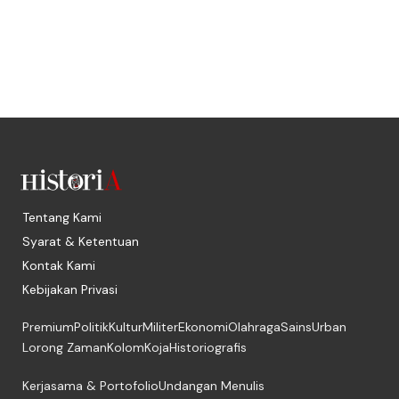
Tentang Kami
Syarat & Ketentuan
Kontak Kami
Kebijakan Privasi
Premium
Politik
Kultur
Militer
Ekonomi
Olahraga
Sains
Urban
Lorong Zaman
Kolom
Koja
Historiografis
Kerjasama & Portofolio
Undangan Menulis