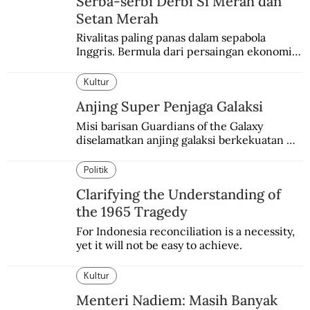
Serba-serbi Derbi Si Merah dan
Setan Merah
Rivalitas paling panas dalam sepabola 
Inggris. Bermula dari persaingan ekonomi 
dan industri.
Kultur
Anjing Super Penjaga Galaksi
Misi barisan Guardians of the Galaxy 
diselamatkan anjing galaksi berkekuatan 
super. Karakter yang terinspirasi dari Laika 
si martir antariksa Soviet.
Politik
Clarifying the Understanding of
the 1965 Tragedy
For Indonesia reconciliation is a necessity, 
yet it will not be easy to achieve.
Kultur
Menteri Nadiem: Masih Banyak