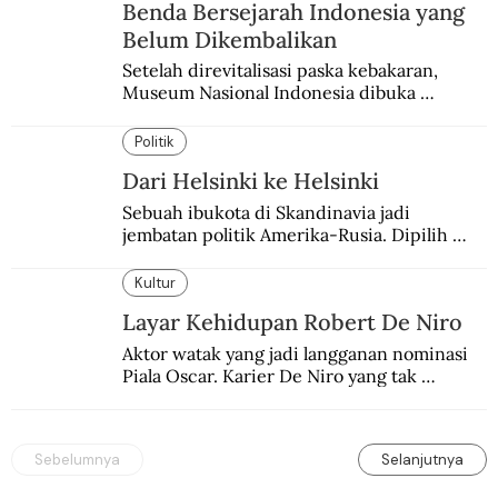
Benda Bersejarah Indonesia yang
Belum Dikembalikan
Setelah direvitalisasi paska kebakaran, 
Museum Nasional Indonesia dibuka 
kembali. Bertepatan dengan perhelatan 
Pameran Repatriasi 2024.
Politik
Dari Helsinki ke Helsinki
Sebuah ibukota di Skandinavia jadi 
jembatan politik Amerika-Rusia. Dipilih 
karena kenetralannya sejak Perang Dingin.
Kultur
Layar Kehidupan Robert De Niro
Aktor watak yang jadi langganan nominasi 
Piala Oscar. Karier De Niro yang tak 
terbelenggu batas-batas genre merentang 
lebih dari setengah abad.
Sebelumnya
Selanjutnya