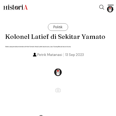
Politik
Kolonel Latief di Sekitar Yamato
Waktu ada perobekan bendera di Hotel Yamato Abdul Latief ada di sana. Jasa Tukang Becak besar di sana.
Petrik Matanasi
13 Sep 2023