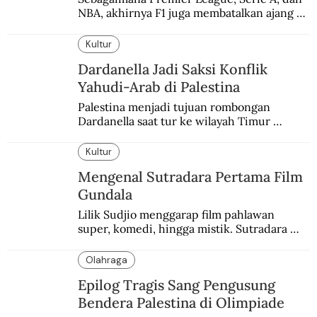
NBA, akhirnya F1 juga membatalkan ajang 
balapannya. Menghindari pengalaman 
enam dekade lampau.
Kultur
Dardanella Jadi Saksi Konflik
Yahudi-Arab di Palestina
Palestina menjadi tujuan rombongan 
Dardanella saat tur ke wilayah Timur 
Tengah. Di sana mereka menjadi saksi 
ketegangan antara orang Yahudi dan 
Kultur
penduduk Arab.
Mengenal Sutradara Pertama Film
Gundala
Lilik Sudjio menggarap film pahlawan 
super, komedi, hingga mistik. Sutradara 
terbaik yang kurang dilirik.
Olahraga
Epilog Tragis Sang Pengusung
Bendera Palestina di Olimpiade