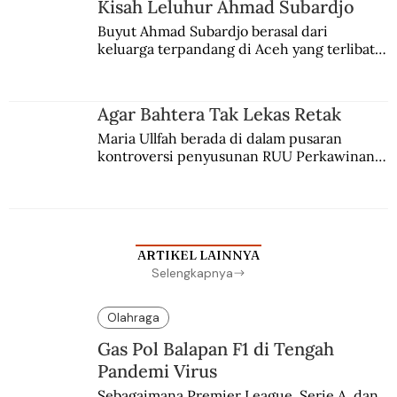
Kisah Leluhur Ahmad Subardjo
Buyut Ahmad Subardjo berasal dari 
keluarga terpandang di Aceh yang terlibat 
persaingan kekuasaan. Dia memilih 
merantau ke Jawa dan menjadi pemuka 
agama Islam. Anaknya mengikuti jejaknya.
Agar Bahtera Tak Lekas Retak
Maria Ullfah berada di dalam pusaran 
kontroversi penyusunan RUU Perkawinan. 
Berbuah manis walau penuh kompromi.
ARTIKEL LAINNYA
Selengkapnya
Olahraga
Gas Pol Balapan F1 di Tengah
Pandemi Virus
Sebagaimana Premier League, Serie A, dan 