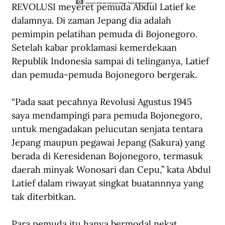
REVOLUSI meyeret pemuda Abdul Latief ke 
Kolonel Latief dan keluarga (Repro "Pleidoi Kolonel Latief")
dalamnya. Di zaman Jepang dia adalah 
pemimpin pelatihan pemuda di Bojonegoro. 
Setelah kabar proklamasi kemerdekaan 
Republik Indonesia sampai di telinganya, Latief 
dan pemuda-pemuda Bojonegoro bergerak.
“Pada saat pecahnya Revolusi Agustus 1945 
saya mendampingi para pemuda Bojonegoro, 
untuk mengadakan pelucutan senjata tentara 
Jepang maupun pegawai Jepang (Sakura) yang 
berada di Keresidenan Bojonegoro, termasuk 
daerah minyak Wonosari dan Cepu,” kata Abdul 
Latief dalam riwayat singkat buatannnya yang 
tak diterbitkan. 
Para pemuda itu hanya bermodal nekat. 