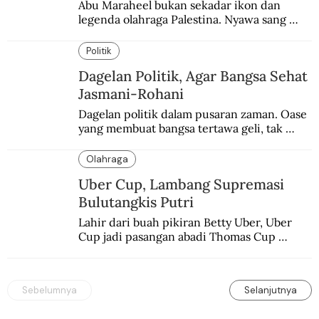
Abu Maraheel bukan sekadar ikon dan 
legenda olahraga Palestina. Nyawa sang 
Olimpian tak tertolong setelah Israel 
memblokade Rafah.
Politik
Dagelan Politik, Agar Bangsa Sehat
Jasmani-Rohani
Dagelan politik dalam pusaran zaman. Oase 
yang membuat bangsa tertawa geli, tak 
melulu nyeri.
Olahraga
Uber Cup, Lambang Supremasi
Bulutangkis Putri
Lahir dari buah pikiran Betty Uber, Uber 
Cup jadi pasangan abadi Thomas Cup 
sebagai kejuaraan yang paling sarat gengsi.
Sebelumnya
Selanjutnya