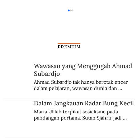
PREMIUM
Wawasan yang Menggugah Ahmad
Subardjo
Kolonel Latief dalam Pertempuran
Ahmad Subardjo tak hanya berotak encer 
dalam pelajaran, wawasan dunia dan 
Surabaya
kesadaran kebangsaannya tumbuh berkat 
Jules Verne, Multatuli, hingga Sun Yat-sen.
Dalam Jangkauan Radar Bung Kecil
Maria Ullfah terpikat sosialisme pada 
pandangan pertama. Sutan Sjahrir jadi 
comblangnya.