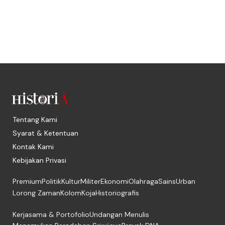
Tentang Kami
Syarat & Ketentuan
Kontak Kami
Kebijakan Privasi
Premium
Politik
Kultur
Militer
Ekonomi
Olahraga
Sains
Urban
Lorong Zaman
Kolom
Koja
Historiografis
Kerjasama & Portofolio
Undangan Menulis