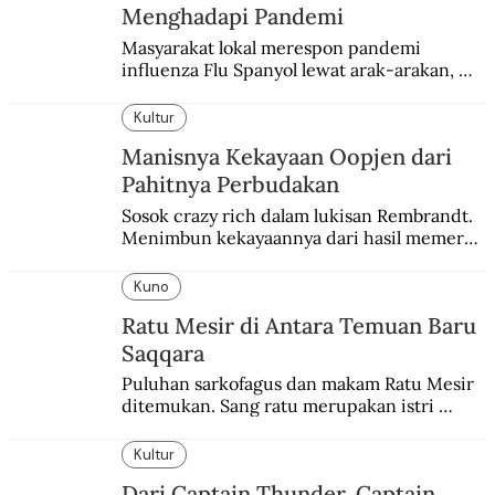
Menghadapi Pandemi
Masyarakat lokal merespon pandemi 
influenza Flu Spanyol lewat arak-arakan, 
sesajen, dan ramuan jamu tradisional.
Kultur
Manisnya Kekayaan Oopjen dari
Pahitnya Perbudakan
Sosok crazy rich dalam lukisan Rembrandt. 
Menimbun kekayaannya dari hasil memeras 
keringat para budak.
Kuno
Ratu Mesir di Antara Temuan Baru
Saqqara
Puluhan sarkofagus dan makam Ratu Mesir 
ditemukan. Sang ratu merupakan istri 
sekaligus putri salah satu firaun yang 
sebelumnya keberadaannya tak pernah 
Kultur
diketahui.
Dari Captain Thunder, Captain