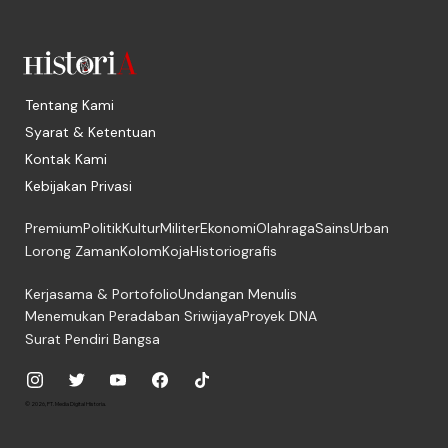
Tentang Kami
Syarat & Ketentuan
Kontak Kami
Kebijakan Privasi
Premium
Politik
Kultur
Militer
Ekonomi
Olahraga
Sains
Urban
Lorong Zaman
Kolom
Koja
Historiografis
Kerjasama & Portofolio
Undangan Menulis
Menemukan Peradaban Sriwijaya
Proyek DNA
Surat Pendiri Bangsa
© 2026, PT. Media Digital Historia.