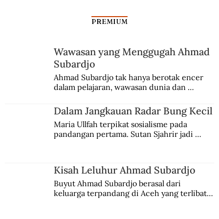
PREMIUM
Wawasan yang Menggugah Ahmad
Subardjo
Dalam Jangkauan Radar Bung Kecil
Ahmad Subardjo tak hanya berotak encer 
dalam pelajaran, wawasan dunia dan 
kesadaran kebangsaannya tumbuh berkat 
Jules Verne, Multatuli, hingga Sun Yat-sen.
Dalam Jangkauan Radar Bung Kecil
Maria Ullfah terpikat sosialisme pada 
pandangan pertama. Sutan Sjahrir jadi 
comblangnya.
Kisah Leluhur Ahmad Subardjo
Buyut Ahmad Subardjo berasal dari 
keluarga terpandang di Aceh yang terlibat 
persaingan kekuasaan. Dia memilih 
merantau ke Jawa dan menjadi pemuka 