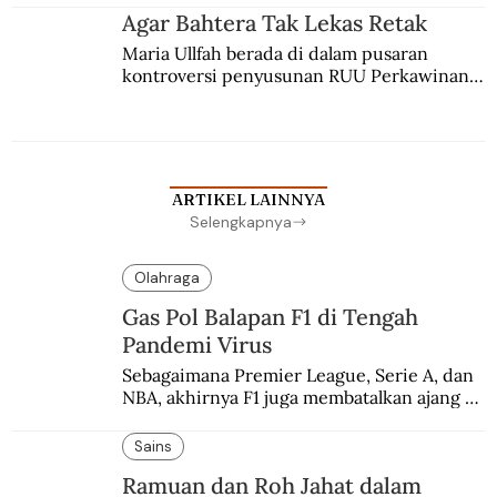
agama Islam. Anaknya mengikuti jejaknya.
Agar Bahtera Tak Lekas Retak
Maria Ullfah berada di dalam pusaran 
kontroversi penyusunan RUU Perkawinan. 
Berbuah manis walau penuh kompromi.
ARTIKEL LAINNYA
Selengkapnya
Olahraga
Gas Pol Balapan F1 di Tengah
Pandemi Virus
Sebagaimana Premier League, Serie A, dan 
NBA, akhirnya F1 juga membatalkan ajang 
balapannya. Menghindari pengalaman 
enam dekade lampau.
Sains
Ramuan dan Roh Jahat dalam