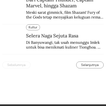
Marvel, hingga Shazam
Meski sarat gimmick, film Shazam! Fury of 
the Gods tetap menyajikan keluguan remaja 
yang menyimpan kekuatan para dewa 
Yunani.
Kultur
Selera Naga Sejuta Rasa
Di Banyuwangi, tak usah menunggu Imlek 
untuk bisa menikmati kuliner Tionghoa. 
Ada pasar kuliner khas yang digelar tiap 
pekan.
Sebelumnya
Selanjutnya