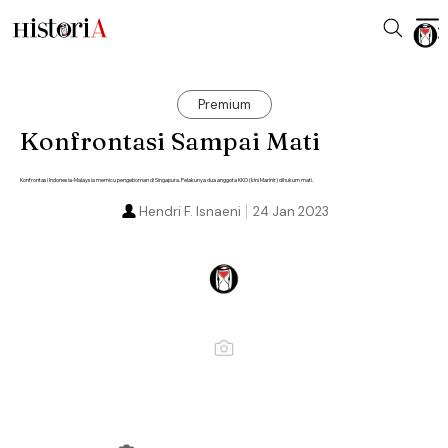
Premium
Konfrontasi Sampai Mati
Konfrontasi Indonesia-Malaysia memicu pengeboman di Singapura. Pelakunya dua anggota KKO (kini Marinir) dihukum mati.
Hendri F. Isnaeni
24 Jan 2023