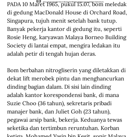
PADA 10 Maret 1965, pukul 15.07, bom meledak 
Jenazah Usman dan Harun dibawa dari Bandara Kemayoran ke Mabes Dephankam.
di gedung MacDonald House di Orchard Road, 
Singapura, tujuh menit setelah bank tutup. 
Banyak pekerja kantor di gedung itu, seperti 
Rosie Heng, karyawan Malaya Borneo Building 
Society di lantai empat, mengira ledakan itu 
adalah petir di tengah hujan deras.
Bom berbahan nitrogliserin yang diletakkan di 
dekat lift merobek pintu dan menghancurkan 
dinding bagian dalam. Di sisi lain dinding 
adalah kantor korespondensi bank, di mana 
Suzie Choo (36 tahun), sekretaris pribadi 
manajer bank, dan Juliet Goh (23 tahun), 
pegawai arsip bank, bekerja. Keduanya tewas 
seketika dan tertimbun reruntuhan. Korban 
ketiga, Mohamed Yasin bin Kesit, sopir Malaya 