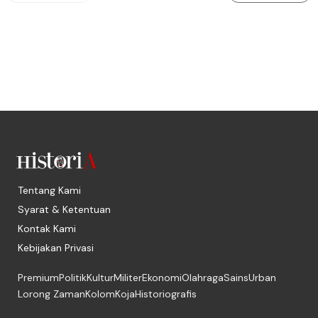
Tentang Kami
Syarat & Ketentuan
Kontak Kami
Kebijakan Privasi
Premium
Politik
Kultur
Militer
Ekonomi
Olahraga
Sains
Urban
Lorong Zaman
Kolom
Koja
Historiografis