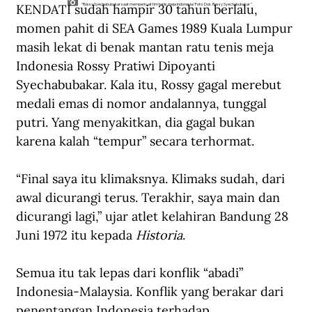
KENDATI sudah hampir 30 tahun berlalu, 
"Rossy Syechabubakar saat memperkuat tim tenis meja Indonesia/Foto: Dok. Rossy Syechabubakar "
momen pahit di SEA Games 1989 Kuala Lumpur 
masih lekat di benak mantan ratu tenis meja 
Indonesia Rossy Pratiwi Dipoyanti 
Syechabubakar. Kala itu, Rossy gagal merebut 
medali emas di nomor andalannya, tunggal 
putri. Yang menyakitkan, dia gagal bukan 
karena kalah “tempur” secara terhormat.
“Final saya itu klimaksnya. Klimaks sudah, dari 
awal dicurangi terus. Terakhir, saya main dan 
dicurangi lagi,” ujar atlet kelahiran Bandung 28 
Juni 1972 itu kepada 
Historia
.
Semua itu tak lepas dari konflik “abadi” 
Indonesia-Malaysia. Konflik yang berakar dari 
penentangan Indonesia terhadap 