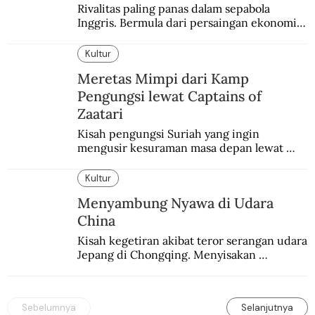
Rivalitas paling panas dalam sepabola 
Inggris. Bermula dari persaingan ekonomi 
dan industri.
Kultur
Meretas Mimpi dari Kamp
Pengungsi lewat Captains of
Zaatari
Kisah pengungsi Suriah yang ingin 
mengusir kesuraman masa depan lewat 
sepakbola. Disajikan dengan intim dan 
humanis.
Kultur
Menyambung Nyawa di Udara
China
Kisah kegetiran akibat teror serangan udara 
Jepang di Chongqing. Menyisakan 
kepedihan dan perlawanan.
Sebelumnya
Selanjutnya