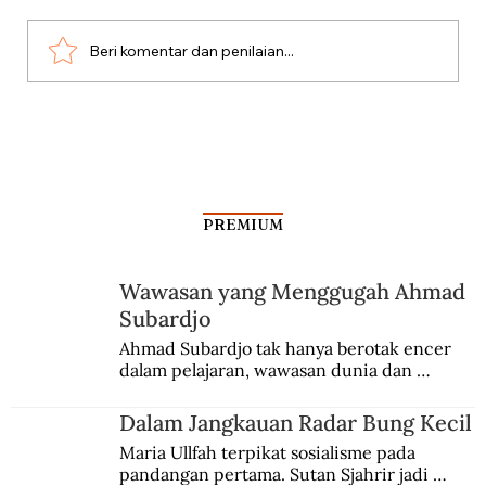
Beri komentar dan penilaian...
Antara Kartu Merah Balogun dan
Garrincha
PREMIUM
Wawasan yang Menggugah Ahmad
Subardjo
Ahmad Subardjo tak hanya berotak encer 
dalam pelajaran, wawasan dunia dan 
kesadaran kebangsaannya tumbuh berkat 
Jules Verne, Multatuli, hingga Sun Yat-sen.
Dalam Jangkauan Radar Bung Kecil
Maria Ullfah terpikat sosialisme pada 
pandangan pertama. Sutan Sjahrir jadi 