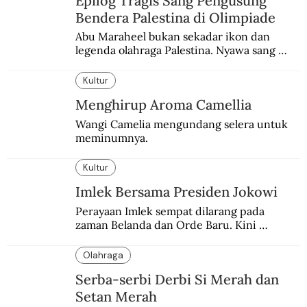
Epilog Tragis Sang Pengusung
Bendera Palestina di Olimpiade
Abu Maraheel bukan sekadar ikon dan 
legenda olahraga Palestina. Nyawa sang 
Olimpian tak tertolong setelah Israel 
memblokade Rafah.
Kultur
Menghirup Aroma Camellia
Wangi Camelia mengundang selera untuk 
meminumnya.
Kultur
Imlek Bersama Presiden Jokowi
Perayaan Imlek sempat dilarang pada 
zaman Belanda dan Orde Baru. Kini 
dirayakan dengan semarak.
Olahraga
Serba-serbi Derbi Si Merah dan
Setan Merah