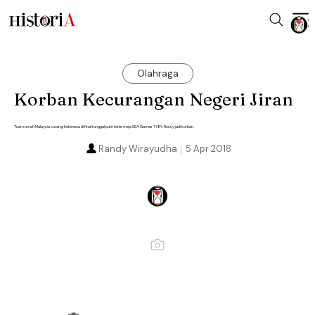
Olahraga
Korban Kecurangan Negeri Jiran
Tuan rumah Malaysia curangi Indonesia di final tunggal putri tenis meja SEA Games 1989. Rossy jadi korban.
Randy Wirayudha
5 Apr 2018