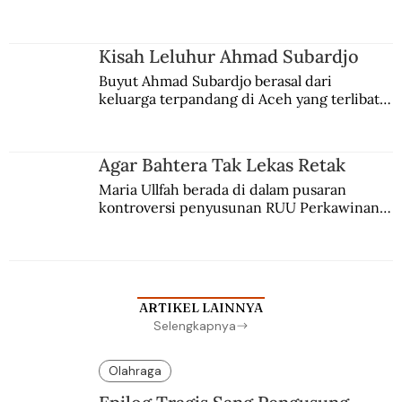
comblangnya.
Kisah Leluhur Ahmad Subardjo
Buyut Ahmad Subardjo berasal dari 
keluarga terpandang di Aceh yang terlibat 
persaingan kekuasaan. Dia memilih 
merantau ke Jawa dan menjadi pemuka 
agama Islam. Anaknya mengikuti jejaknya.
Agar Bahtera Tak Lekas Retak
Maria Ullfah berada di dalam pusaran 
kontroversi penyusunan RUU Perkawinan. 
Berbuah manis walau penuh kompromi.
ARTIKEL LAINNYA
Selengkapnya
Olahraga