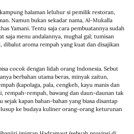
kampung halaman leluhur si pemilik restoran, 
aman. Namun bukan sekadar nama, Al-Mukalla 
as Yamani. Tentu saja cara pembuatannya sudah 
hat saja menu andalannya, mughal gal; tumisan 
l, dibalut aroma rempah yang kuat dan disajikan 
isa cocok dengan lidah orang Indonesia. Sebut 
ganya berbahan utama beras, minyak zaitun, 
mpah (kapolaga, pala, cengkeh, kayu manis dan 
nasi, rempah-rempah, bawang dan daun-daunan tak 
alu sejak kapan bahan-bahan yang biasa disantap 
lusup ke budaya kuliner orang-orang keturunan 
ibanjiri imigran Hadramaut (sebuah provinsi di 