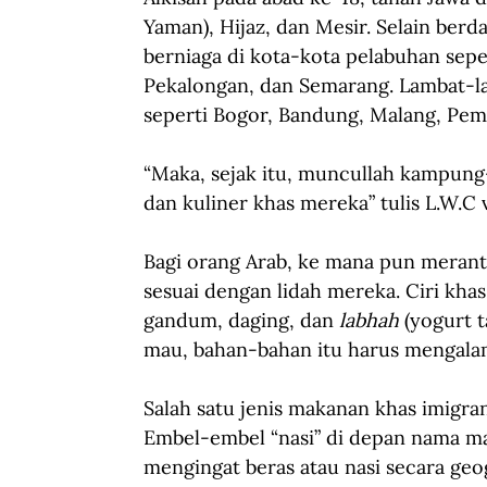
Yaman), Hijaz, dan Mesir. Selain be
berniaga di kota-kota pelabuhan seper
Pekalongan, dan Semarang. Lambat-la
seperti Bogor, Bandung, Malang, Pema
“Maka, sejak itu, muncullah kampung
dan kuliner khas mereka” tulis L.W.C
Bagi orang Arab, ke mana pun meran
sesuai dengan lidah mereka. Ciri kh
gandum, daging, dan 
labhah
 (yogurt 
mau, bahan-bahan itu harus mengal
Salah satu jenis makanan khas imigran
Embel-embel “nasi” di depan nama ma
mengingat beras atau nasi secara geog