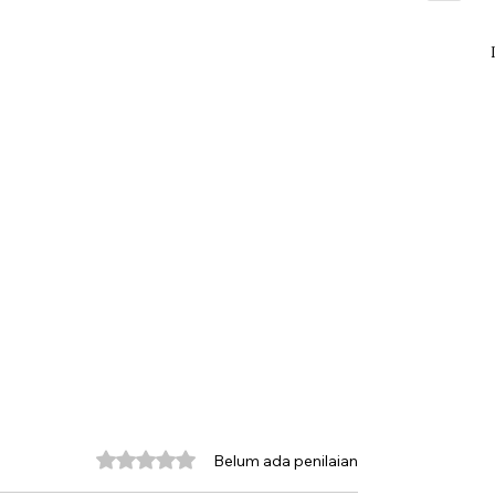
Dinilai 0 dari 5 bintang.
Belum ada penilaian