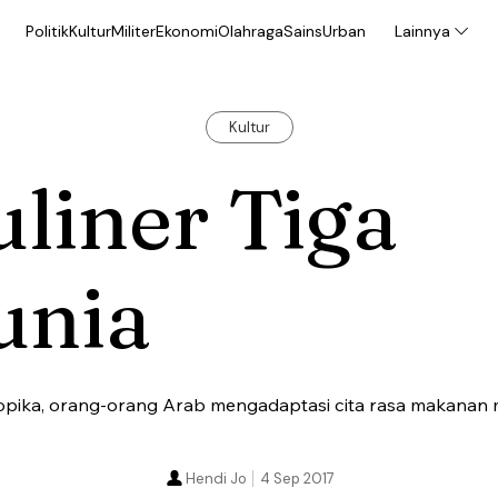
Politik
Kultur
Militer
Ekonomi
Olahraga
Sains
Urban
Lainnya
Kultur
liner Tiga
unia
ropika, orang-orang Arab mengadaptasi cita rasa makanan
Hendi Jo
4 Sep 2017