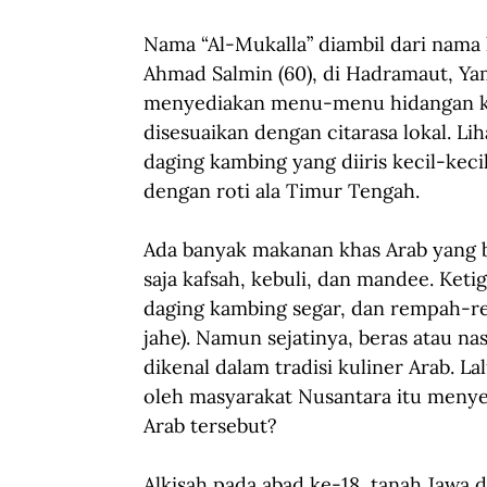
Nama “Al-Mukalla” diambil dari nama 
Ahmad Salmin (60), di Hadramaut, Y
menyediakan menu-menu hidangan kh
disesuaikan dengan citarasa lokal. Li
daging kambing yang diiris kecil-keci
dengan roti ala Timur Tengah.
Ada banyak makanan khas Arab yang b
saja kafsah, kebuli, dan mandee. Keti
daging kambing segar, dan rempah-re
jahe). Namun sejatinya, beras atau 
dikenal dalam tradisi kuliner Arab. L
oleh masyarakat Nusantara itu menye
Arab tersebut?
Alkisah pada abad ke-18, tanah Jawa d