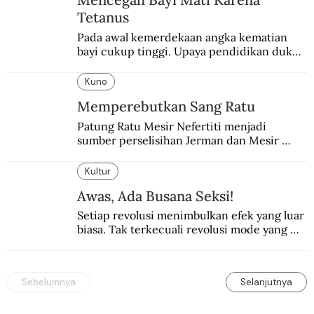
Tetanus
Pada awal kemerdekaan angka kematian 
bayi cukup tinggi. Upaya pendidikan dukun 
pun dilakukan lewat Proyek Serpong.
Kuno
Memperebutkan Sang Ratu
Patung Ratu Mesir Nefertiti menjadi 
sumber perselisihan Jerman dan Mesir 
selama puluhan tahun.
Kultur
Awas, Ada Busana Seksi!
Setiap revolusi menimbulkan efek yang luar 
biasa. Tak terkecuali revolusi mode yang 
seksi-seksi.
Sebelumnya
Selanjutnya