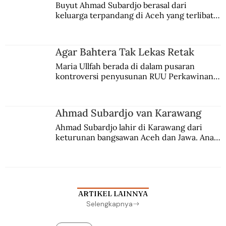
Buyut Ahmad Subardjo berasal dari 
keluarga terpandang di Aceh yang terlibat 
persaingan kekuasaan. Dia memilih 
merantau ke Jawa dan menjadi pemuka 
agama Islam. Anaknya mengikuti jejaknya.
Agar Bahtera Tak Lekas Retak
Maria Ullfah berada di dalam pusaran 
kontroversi penyusunan RUU Perkawinan. 
Berbuah manis walau penuh kompromi.
Ahmad Subardjo van Karawang
Ahmad Subardjo lahir di Karawang dari 
keturunan bangsawan Aceh dan Jawa. Anak 
kesayangan mantri polisi ini pindah ke 
Batavia untuk melanjutkan pendidikan di 
sekolah Belanda.
ARTIKEL LAINNYA
Selengkapnya