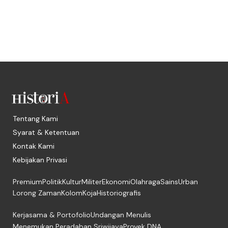
Tentang Kami
Syarat & Ketentuan
Kontak Kami
Kebijakan Privasi
Premium
Politik
Kultur
Militer
Ekonomi
Olahraga
Sains
Urban
Lorong Zaman
Kolom
Koja
Historiografis
Kerjasama & Portofolio
Undangan Menulis
Menemukan Peradaban Sriwijaya
Proyek DNA