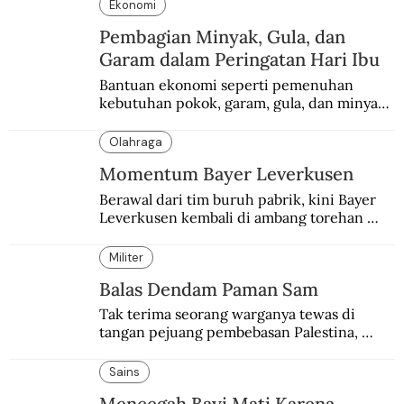
Ekonomi
Pembagian Minyak, Gula, dan
Garam dalam Peringatan Hari Ibu
Bantuan ekonomi seperti pemenuhan 
kebutuhan pokok, garam, gula, dan minyak 
menjadi salah satu perhatian dalam 
peringatan Hari Ibu.
Olahraga
Momentum Bayer Leverkusen
Berawal dari tim buruh pabrik, kini Bayer 
Leverkusen kembali di ambang torehan 
“treble”. Sempat diejek dengan julukan 
“Neverkusen”.
Militer
Balas Dendam Paman Sam
Tak terima seorang warganya tewas di 
tangan pejuang pembebasan Palestina, 
pemerintahan Ronald Reagan melakukan 
pembalasan.
Sains
Mencegah Bayi Mati Karena